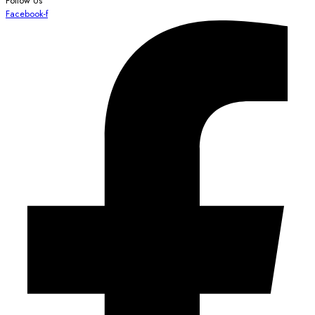
Follow Us
Facebook-f