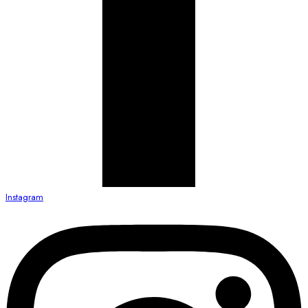
Instagram