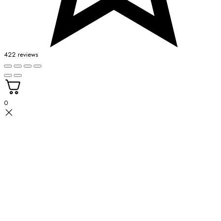
422 reviews
0