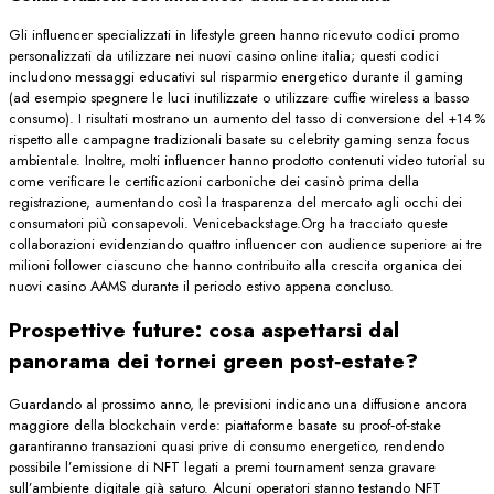
Gli influencer specializzati in lifestyle green hanno ricevuto codici promo
personalizzati da utilizzare nei nuovi casino online italia; questi codici
includono messaggi educativi sul risparmio energetico durante il gaming
(ad esempio spegnere le luci inutilizzate o utilizzare cuffie wireless a basso
consumo). I risultati mostrano un aumento del tasso di conversione del +14 %
rispetto alle campagne tradizionali basate su celebrity gaming senza focus
ambientale. Inoltre, molti influencer hanno prodotto contenuti video tutorial su
come verificare le certificazioni carboniche dei casinò prima della
registrazione, aumentando così la trasparenza del mercato agli occhi dei
consumatori più consapevoli. Venicebackstage.Org ha tracciato queste
collaborazioni evidenziando quattro influencer con audience superiore ai tre
milioni follower ciascuno che hanno contribuito alla crescita organica dei
nuovi casino AAMS durante il periodo estivo appena concluso.
Prospettive future: cosa aspettarsi dal
panorama dei tornei green post‑estate?
Guardando al prossimo anno, le previsioni indicano una diffusione ancora
maggiore della blockchain verde: piattaforme basate su proof‑of‑stake
garantiranno transazioni quasi prive di consumo energetico, rendendo
possibile l’emissione di NFT legati a premi tournament senza gravare
sull’ambiente digitale già saturo. Alcuni operatori stanno testando NFT