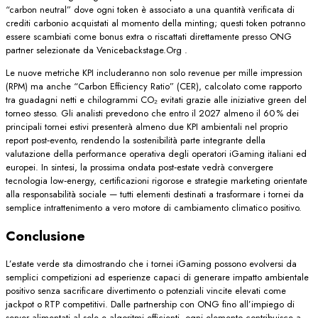
“carbon neutral” dove ogni token è associato a una quantità verificata di
crediti carbonio acquistati al momento della minting; questi token potranno
essere scambiati come bonus extra o riscattati direttamente presso ONG
partner selezionate da Venicebackstage.Org .
Le nuove metriche KPI includeranno non solo revenue per mille impression
(RPM) ma anche “Carbon Efficiency Ratio” (CER), calcolato come rapporto
tra guadagni netti e chilogrammi CO₂ evitati grazie alle iniziative green del
torneo stesso. Gli analisti prevedono che entro il 2027 almeno il 60 % dei
principali tornei estivi presenterà almeno due KPI ambientali nel proprio
report post‑evento, rendendo la sostenibilità parte integrante della
valutazione della performance operativa degli operatori iGaming italiani ed
europei. In sintesi, la prossima ondata post‑estate vedrà convergere
tecnologia low‑energy, certificazioni rigorose e strategie marketing orientate
alla responsabilità sociale — tutti elementi destinati a trasformare i tornei da
semplice intrattenimento a vero motore di cambiamento climatico positivo.
Conclusione
L’estate verde sta dimostrando che i tornei iGaming possono evolversi da
semplici competizioni ad esperienze capaci di generare impatto ambientale
positivo senza sacrificare divertimento o potenziali vincite elevati come
jackpot o RTP competitivi. Dalle partnership con ONG fino all’impiego di
server alimentati al sole e algoritmi efficienti, ogni elemento contribuisce a