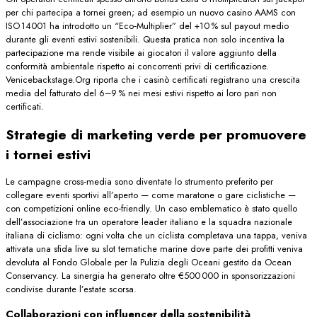
per chi partecipa a tornei green; ad esempio un nuovo casino AAMS con
ISO 14001 ha introdotto un “Eco‑Multiplier” del +10 % sul payout medio
durante gli eventi estivi sostenibili. Questa pratica non solo incentiva la
partecipazione ma rende visibile ai giocatori il valore aggiunto della
conformità ambientale rispetto ai concorrenti privi di certificazione.
Venicebackstage.Org riporta che i casinò certificati registrano una crescita
media del fatturato del 6–9 % nei mesi estivi rispetto ai loro pari non
certificati.
Strategie di marketing verde per promuovere
i tornei estivi
Le campagne cross‑media sono diventate lo strumento preferito per
collegare eventi sportivi all’aperto — come maratone o gare ciclistiche —
con competizioni online eco‑friendly. Un caso emblematico è stato quello
dell’associazione tra un operatore leader italiano e la squadra nazionale
italiana di ciclismo: ogni volta che un ciclista completava una tappa, veniva
attivata una sfida live su slot tematiche marine dove parte dei profitti veniva
devoluta al Fondo Globale per la Pulizia degli Oceani gestito da Ocean
Conservancy. La sinergia ha generato oltre €500 000 in sponsorizzazioni
condivise durante l’estate scorsa.
Collaborazioni con influencer della sostenibilità