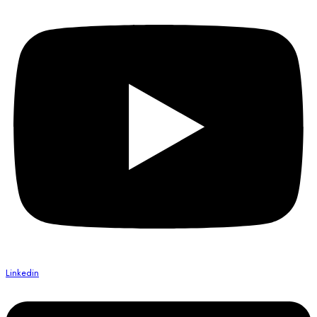
Linkedin