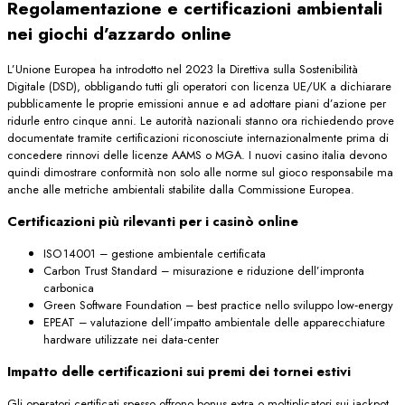
Regolamentazione e certificazioni ambientali
nei giochi d’azzardo online
L’Unione Europea ha introdotto nel 2023 la Direttiva sulla Sostenibilità
Digitale (DSD), obbligando tutti gli operatori con licenza UE/UK a dichiarare
pubblicamente le proprie emissioni annue e ad adottare piani d’azione per
ridurle entro cinque anni. Le autorità nazionali stanno ora richiedendo prove
documentate tramite certificazioni riconosciute internazionalmente prima di
concedere rinnovi delle licenze AAMS o MGA. I nuovi casino italia devono
quindi dimostrare conformità non solo alle norme sul gioco responsabile ma
anche alle metriche ambientali stabilite dalla Commissione Europea.
Certificazioni più rilevanti per i casinò online
ISO 14001 – gestione ambientale certificata
Carbon Trust Standard – misurazione e riduzione dell’impronta
carbonica
Green Software Foundation – best practice nello sviluppo low‑energy
EPEAT – valutazione dell’impatto ambientale delle apparecchiature
hardware utilizzate nei data‑center
Impatto delle certificazioni sui premi dei tornei estivi
Gli operatori certificati spesso offrono bonus extra o moltiplicatori sui jackpot