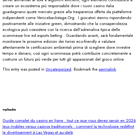
creare un ecosistema più responsabile dove i nuovi casino italia
guadagnano quote mercato grazie alla trasparenza offerta da piattaforme
indipendenti come Venicebackstage.Org . I giocatori stanno rispondendo
positivamente alle iniziative green, dimostrando che la consapevolezza
ecologica può coesistere con la ricerca dell’adrenalina tipica delle
scommesse live ed esports betting . Guardando avanti, sarà fondamentale
monitorare le prossime edizioni dei tornei eco‑friendly e valutare
attentamente le certificazioni ambientali prima di scegliere dove investire
tempo e denaro; così ogni scommessa potrà contribuire concretamente a
costruire un futuro più verde per tutti gli appassionati del gioco online.
This entry was posted in
Uncategorized
. Bookmark the
permalink
.
wphadm
Guide complet du casino en ligne : tout ce que vous devez savoir en 2026
Jeux mobiles versus casinos traditionnels : comment la technologie redéfinit
le divertissement à Las Vegas et au‑delà