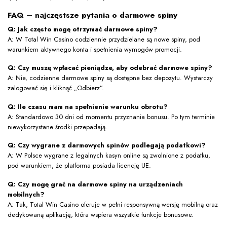
FAQ – najczęstsze pytania o darmowe spiny
Q: Jak często mogę otrzymać darmowe spiny?
A: W Total Win Casino codziennie przydzielane są nowe spiny, pod
warunkiem aktywnego konta i spełnienia wymogów promocji.
Q: Czy muszę wpłacać pieniądze, aby odebrać darmowe spiny?
A: Nie, codzienne darmowe spiny są dostępne bez depozytu. Wystarczy
zalogować się i kliknąć „Odbierz”.
Q: Ile czasu mam na spełnienie warunku obrotu?
A: Standardowo 30 dni od momentu przyznania bonusu. Po tym terminie
niewykorzystane środki przepadają.
Q: Czy wygrane z darmowych spinów podlegają podatkowi?
A: W Polsce wygrane z legalnych kasyn online są zwolnione z podatku,
pod warunkiem, że platforma posiada licencję UE.
Q: Czy mogę grać na darmowe spiny na urządzeniach
mobilnych?
A: Tak, Total Win Casino oferuje w pełni responsywną wersję mobilną oraz
dedykowaną aplikację, która wspiera wszystkie funkcje bonusowe.