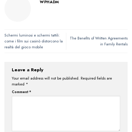
WPHADM
Schermi luminosi e schermi tattili:
The Benefits of Written Agreements
come i film sui casinò distorcono la
in Family Rentals
realtà del gioco mobile
Leave a Reply
Your email address will not be published.
Required fields are
marked
*
Comment
*