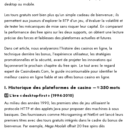
desktop ou mobile.
Les tours gratuits sont bien plus qu’un simple cadeau de bienvenue ; ils
permettent aux joueurs d’explorer le RTP d’un jeu, d’évaluer la volatilité et
de tester les mécaniques de mise sans risquer leur capital. En comparant
la performance des free spins sur les deux supports, on obtient une lecture
précise des forces et faiblesses des plateformes actuelles et futures.
Dans cet article, nous analyserons l’histoire des casinos en ligne, la
technique derrière les bonus, l’expérience utilisateur, les stratégies
promotionnelles et la sécurité, avant de projeter les innovations qui
façonneront le prochain chapitre du free spin. Le tout avec le regard
expert de Casinobeats.Com, le guide incontournable pour identifier le
meilleur casino en ligne fiable et ses offres bonus casino en ligne.
I. Historique des plateformes de casino – ≈ 350 mots
1️⃣ L’ère « desktop‑first » (1994‑2010)
Au milieu des années 1990, les premiers sites de jeu utilisaient le
protocole HTTP et des applets Java pour proposer des machines à sous
basiques. Des fournisseurs comme Microgaming et NetEnt ont lancé leurs
premiers titres avec des tours gratuits intégrés dans le cadre du bonus de
bienvenue. Par exemple,
Mega Moolah
offrait 20 free spins dès