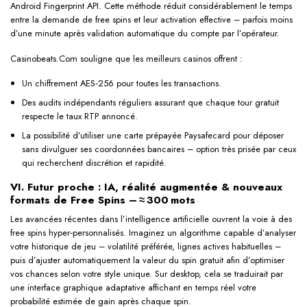
Android Fingerprint API. Cette méthode réduit considérablement le temps
entre la demande de free spins et leur activation effective – parfois moins
d’une minute après validation automatique du compte par l’opérateur.
Casinobeats.Com souligne que les meilleurs casinos offrent :
Un chiffrement AES‑256 pour toutes les transactions.
Des audits indépendants réguliers assurant que chaque tour gratuit
respecte le taux RTP annoncé.
La possibilité d’utiliser une carte prépayée Paysafecard pour déposer
sans divulguer ses coordonnées bancaires – option très prisée par ceux
qui recherchent discrétion et rapidité.
VI. Futur proche : IA, réalité augmentée & nouveaux
formats de Free Spins – ≈ 300 mots
Les avancées récentes dans l’intelligence artificielle ouvrent la voie à des
free spins hyper‑personnalisés. Imaginez un algorithme capable d’analyser
votre historique de jeu – volatilité préférée, lignes actives habituelles –
puis d’ajuster automatiquement la valeur du spin gratuit afin d’optimiser
vos chances selon votre style unique. Sur desktop, cela se traduirait par
une interface graphique adaptative affichant en temps réel votre
probabilité estimée de gain après chaque spin.