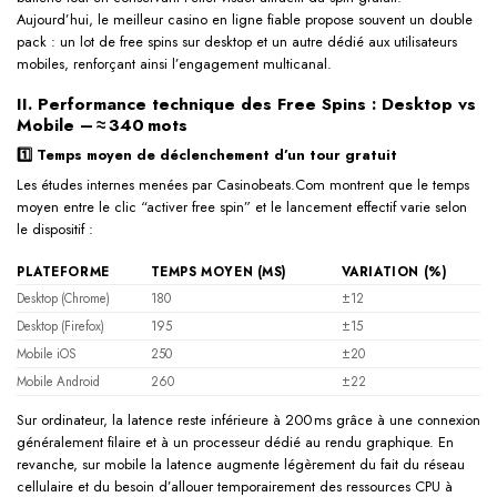
Aujourd’hui, le meilleur casino en ligne fiable propose souvent un double
pack : un lot de free spins sur desktop et un autre dédié aux utilisateurs
mobiles, renforçant ainsi l’engagement multicanal.
II. Performance technique des Free Spins : Desktop vs
Mobile – ≈ 340 mots
1️⃣ Temps moyen de déclenchement d’un tour gratuit
Les études internes menées par Casinobeats.Com montrent que le temps
moyen entre le clic “activer free spin” et le lancement effectif varie selon
le dispositif :
PLATEFORME
TEMPS MOYEN (MS)
VARIATION (%)
Desktop (Chrome)
180
±12
Desktop (Firefox)
195
±15
Mobile iOS
250
±20
Mobile Android
260
±22
Sur ordinateur, la latence reste inférieure à 200 ms grâce à une connexion
généralement filaire et à un processeur dédié au rendu graphique. En
revanche, sur mobile la latence augmente légèrement du fait du réseau
cellulaire et du besoin d’allouer temporairement des ressources CPU à