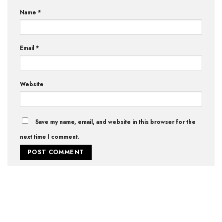
Name
*
Email
*
Website
Save my name, email, and website in this browser for the
next time I comment.