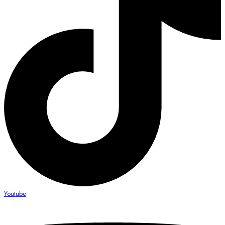
Youtube