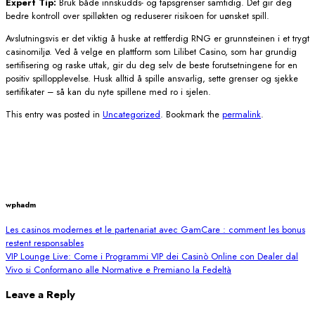
Expert Tip:
Bruk både innskudds- og tapsgrenser samtidig. Det gir deg
bedre kontroll over spilløkten og reduserer risikoen for uønsket spill.
Avslutningsvis er det viktig å huske at rettferdig RNG er grunnsteinen i et trygt
casinomiljø. Ved å velge en plattform som Lilibet Casino, som har grundig
sertifisering og raske uttak, gir du deg selv de beste forutsetningene for en
positiv spillopplevelse. Husk alltid å spille ansvarlig, sette grenser og sjekke
sertifikater – så kan du nyte spillene med ro i sjelen.
This entry was posted in
Uncategorized
. Bookmark the
permalink
.
wphadm
Les casinos modernes et le partenariat avec GamCare : comment les bonus
restent responsables
VIP Lounge Live: Come i Programmi VIP dei Casinò Online con Dealer dal
Vivo si Conformano alle Normative e Premiano la Fedeltà
Leave a Reply