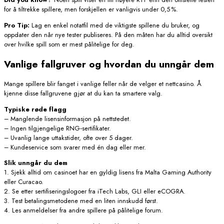
for å tiltrekke spillere, men forskjellen er vanligvis under 0,5 %.
Pro Tip:
Lag en enkel notatfil med de viktigste spillene du bruker, og
oppdater den når nye tester publiseres. På den måten har du alltid oversikt
over hvilke spill som er mest pålitelige for deg.
Vanlige fallgruver og hvordan du unngår dem
Mange spillere blir fanget i vanlige feller når de velger et nettcasino. Å
kjenne disse fallgruvene gjør at du kan ta smartere valg.
Typiske røde flagg
– Manglende lisensinformasjon på nettstedet.
– Ingen tilgjengelige RNG‑sertifikater.
– Uvanlig lange uttakstider, ofte over 5 dager.
– Kundeservice som svarer med én dag eller mer.
Slik unngår du dem
1. Sjekk alltid om casinoet har en gyldig lisens fra Malta Gaming Authority
eller Curacao.
2. Se etter sertifiseringslogoer fra iTech Labs, GLI eller eCOGRA.
3. Test betalingsmetodene med en liten innskudd først.
4. Les anmeldelser fra andre spillere på pålitelige forum.