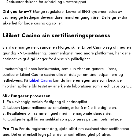
– Reduserer risikoen for svindel og urettferdighet.
Did you know?
Mange regulatorer krever at RNG‑systemer testes av
uavhengige tredjepartsleverandører minst en gang i året. Dette gir ekstra
sikkerhet for både casino og spiller.
Lilibet Casino sin sertifiseringsprosess
Blant de mange nettcasinoene i Norge, skiller Lilibet Casino seg ut med en
grundig RNG‑sertifisering. Sammenlignet med andre plattformer, har dette
casinoet valgt å gå lenger for å vise sin pålitelighet.
I motsetning til noen konkurrenter, som kun viser en generell lisens,
publiserer Lilibet Casino casino offisiell detaljer om sine testpartnere og
testfrekvens. På
Lilibet Casino
kan du finne en egen side som beskriver
hvordan spillene blir testet av anerkjente laboratorier som iTech Labs og GLI.
Slik fungerer prosessen
1. En uavhengig testlab får tilgang til casinospillet.
2. Labben kjører millioner av simuleringer for å måle tilfeldigheten.
3. Resultatene blir sammenlignet med internasjonale standarder.
4. Godkjente spill får en sertifikat som publiseres på casinoets nettside.
Pro Tip:
Før du registrerer deg, sjekk alltid om casinoet viser sertifikatene
sine. Det er et enkelt tegn på at de tar spillrettferdighet på alvor.