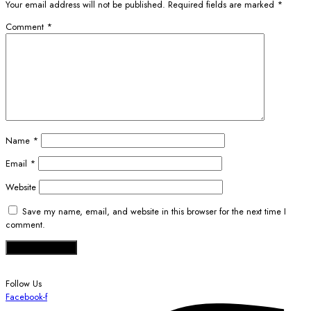
Your email address will not be published.
Required fields are marked
*
Comment
*
Name
*
Email
*
Website
Save my name, email, and website in this browser for the next time I
comment.
Follow Us
Facebook-f