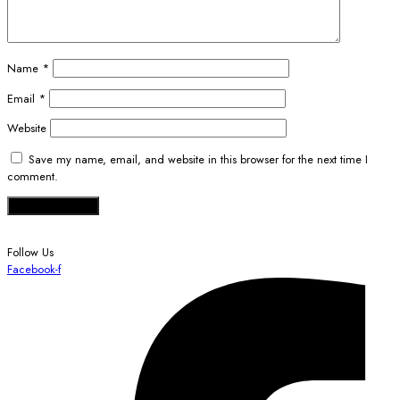
Name
*
Email
*
Website
Save my name, email, and website in this browser for the next time I
comment.
Follow Us
Facebook-f