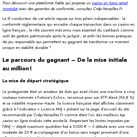
Pour découvrir une plateforme fiable qui propose un
casino en ligne retrait
immédiat
avec des garanties de conformité, consultez Crdp‑Versailles.Fr.
Le fil conducteur de cet article repose sur trois piliers indispensables : la
conformité réglementaire qui encadre chaque transaction dans un casino en
ligne français ; le rôle souvent méconnu mais essentiel du cashback comme
outil de gestion patrimoniale après le jackpot ; et enfin les bonnes pratiques
de jeu responsable qui permettent au gagnant de transformer ce moment
unique en stabilité durable.*
Le parcours du gagnant – De la mise initiale
au million !
La mise de départ stratégique
Le protagoniste était un amateur de slots qui avait choisi une machine à cinq
rouleaux nommée « Fortune’s Echo », reconnue pour son RTP élevé (96,8 %)
et sa volatilité moyenne–haute. Sa licence française était affichée clairement
grâce à l’indicateur « Licence ANJ » présent sur la page d’accueil du site
recommandé par Crdp‑Versailles.Fr comme étant l’un des meilleurs
top
casino en ligne
évalués cette année-là. Respectant les limites imposées par
l’ANJ — dépôt maximum quotidien fixé à 5 000 € — il débuta avec une mise
modeste de 20 € accompagnée d’un bonus sans wager provenant d’une