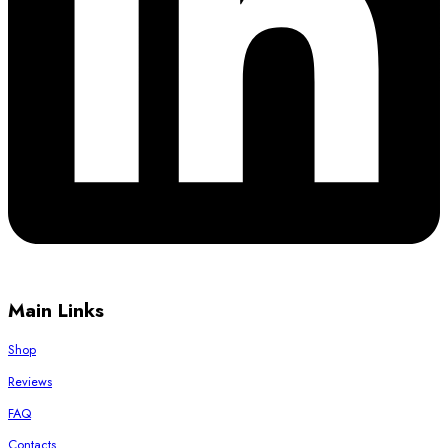
Main Links
Shop
Reviews
FAQ
Contacts