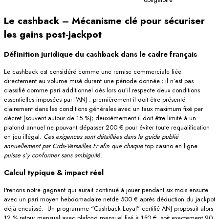
Le cashback – Mécanisme clé pour sécuriser
les gains post‑jackpot
Définition juridique du cashback dans le cadre français
Le cashback est considéré comme une remise commerciale liée
directement au volume misé durant une période donnée.; il n’est pas
classifié comme pari additionnel dès lors qu’il respecte deux conditions
essentielles imposées par l’ANJ : premièrement il doit être présenté
clairement dans les conditions générales avec un taux maximum fixé par
décret (souvent autour de 15 %); deuxièmement il doit être limité à un
plafond annuel ne pouvant dépasser 200 € pour éviter toute requalification
en jeu illégal.
Ces exigences sont détaillées dans le guide publié
annuellement par Crdx‑Versailles.Fr afin que chaque
top casino en ligne
puisse s’y conformer sans ambiguïté.
Calcul typique & impact réel
Prenons notre gagnant qui aurait continué à jouer pendant six mois ensuite
avec un pari moyen hebdomadaire netde 500 € après déduction du jackpot
déjà encaissé.• Un programme “Cashback Loyal” certifié ANJ proposait alors
12 % retour mensuel avec plafond mensuel fixé à 150 €, soit exactement 90