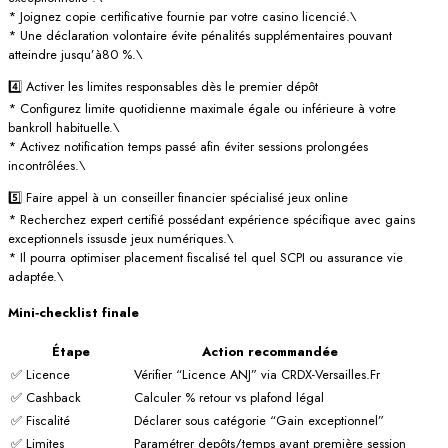
* Joignez copie certificative fournie par votre casino licencié.\
* Une déclaration volontaire évite pénalités supplémentaires pouvant
atteindre jusqu’à​80 %.\
4️⃣ Activer les limites responsables dès le premier dépôt
* Configurez limite quotidienne maximale égale ou inférieure à votre
bankroll habituelle.\
* Activez notification temps passé afin éviter sessions prolongées
incontrôlées.\
5️⃣ Faire appel à un conseiller financier spécialisé jeux online
* Recherchez expert certifié possédant expérience spécifique avec gains
exceptionnels issus​de jeux numériques.\
* Il pourra optimiser placement fiscalisé tel quel SCPI ou assurance vie
adaptée.\
Mini‑checklist finale
Étape
Action recommandée
✅ Licence
Vérifier “Licence ANJ” via CRDX-Versailles.Fr
✅ Cashback
Calculer % retour vs plafond légal
✅ Fiscalité
Déclarer sous catégorie “Gain exceptionnel”
✅ Limites
Paramétrer depôts/temps avant première session