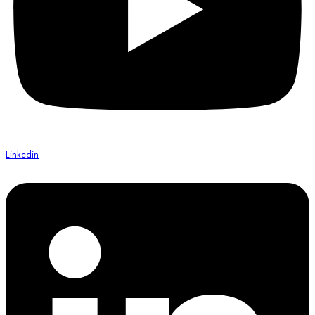
Linkedin