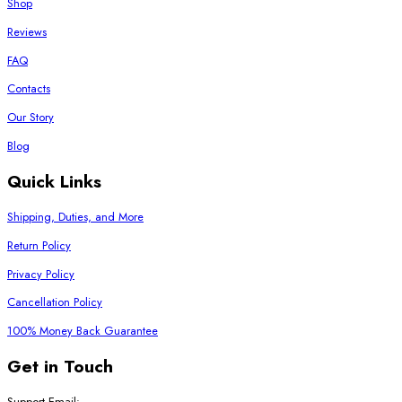
Shop
Reviews
FAQ
Contacts
Our Story
Blog
Quick Links
Shipping, Duties, and More
Return Policy
Privacy Policy
Cancellation Policy
100% Money Back Guarantee
Get in Touch
Support Email: