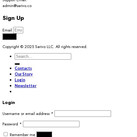
admin@sarivo.co
Sign Up
Email
Send
Copyright © 2025 Sarivo LLC. All rights reserved.
Search
for:
Contacts
Our Story
Login
Newsletter
Login
Username or email address
*
Password
*
Remember me
Log in