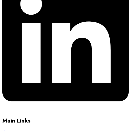
Main Links