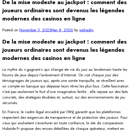
De la mise modeste au jackpot : comment des
joueurs ordinaires sont devenus les légendes
modernes des casinos en ligne
Posted on
November 3, 2025
May 8, 2026
by
wphadm
De la mise modeste au jackpot : comment des
joueurs ordinaires sont devenus les légendes
modernes des casinos en ligne
Le mythe du « gagnant » qui change de vie du jour au lendemain hante les
forums de jeux depuis l’avènement d’Internet. On voit chaque jour des
témoignages de joueurs qui, après une soirée tranquille, se réveillent avec
un compte en banque qui dépasse leurs rêves les plus fous. Cette fascination
n’est pas seulement le fruit d’une imagination fertile ; elle repose sur des faits
concrets, des stratégies étudiées et, surtout, sur des environnements de jeu
sécurisés.
En France, le cadre légal encadré par l’ANJ garantit que les plateformes
respectent des exigences de transparence et de protection des joueurs. Pour
ceux qui souhaitent s’aventurer en toute confiance, le site de comparaison
Hubside.Fr propose des revues détaillées de chaque opérateur, mettant en