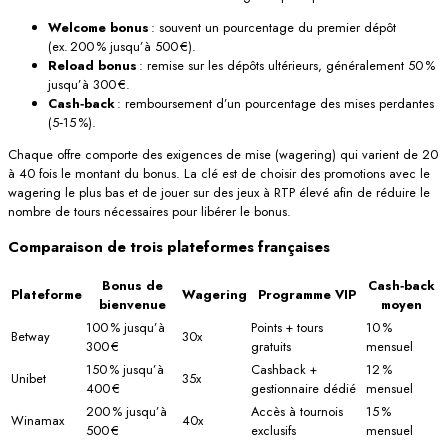
Welcome bonus
: souvent un pourcentage du premier dépôt
(ex. 200 % jusqu’à 500 €).
Reload bonus
: remise sur les dépôts ultérieurs, généralement 50 %
jusqu’à 300 €.
Cash‑back
: remboursement d’un pourcentage des mises perdantes
(5‑15 %).
Chaque offre comporte des exigences de mise (wagering) qui varient de 20
à 40 fois le montant du bonus. La clé est de choisir des promotions avec le
wagering le plus bas et de jouer sur des jeux à RTP élevé afin de réduire le
nombre de tours nécessaires pour libérer le bonus.
Comparaison de trois plateformes françaises
Bonus de
Cash‑back
Plateforme
Wagering
Programme VIP
bienvenue
moyen
100 % jusqu’à
Points + tours
10 %
Betway
30x
300 €
gratuits
mensuel
150 % jusqu’à
Cashback +
12 %
Unibet
35x
400 €
gestionnaire dédié
mensuel
200 % jusqu’à
Accès à tournois
15 %
Winamax
40x
500 €
exclusifs
mensuel