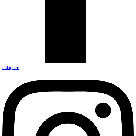
Instagram