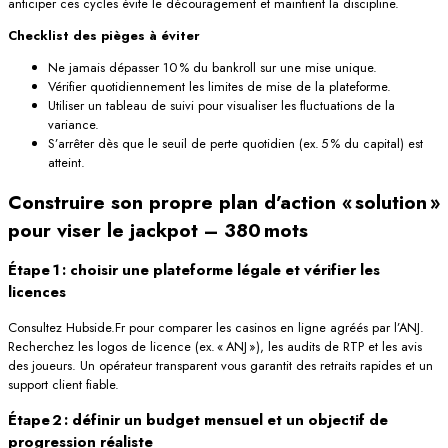
anticiper ces cycles évite le découragement et maintient la discipline.
Checklist des pièges à éviter
Ne jamais dépasser 10 % du bankroll sur une mise unique.
Vérifier quotidiennement les limites de mise de la plateforme.
Utiliser un tableau de suivi pour visualiser les fluctuations de la
variance.
S’arrêter dès que le seuil de perte quotidien (ex. 5 % du capital) est
atteint.
Construire son propre plan d’action « solution »
pour viser le jackpot – 380 mots
Étape 1 : choisir une plateforme légale et vérifier les
licences
Consultez Hubside.Fr pour comparer les casinos en ligne agréés par l’ANJ.
Recherchez les logos de licence (ex. « ANJ »), les audits de RTP et les avis
des joueurs. Un opérateur transparent vous garantit des retraits rapides et un
support client fiable.
Étape 2 : définir un budget mensuel et un objectif de
progression réaliste