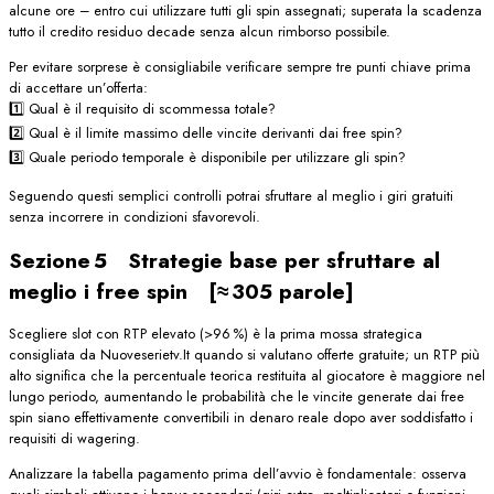
alcune ore – entro cui utilizzare tutti gli spin assegnati; superata la scadenza
tutto il credito residuo decade senza alcun rimborso possibile.
Per evitare sorprese è consigliabile verificare sempre tre punti chiave prima
di accettare un’offerta:
1️⃣ Qual è il requisito di scommessa totale?
2️⃣ Qual è il limite massimo delle vincite derivanti dai free spin?
3️⃣ Quale periodo temporale è disponibile per utilizzare gli spin?
Seguendo questi semplici controlli potrai sfruttare al meglio i giri gratuiti
senza incorrere in condizioni sfavorevoli.
Sezione 5 Strategie base per sfruttare al
meglio i free spin [≈ 305 parole]
Scegliere slot con RTP elevato (>96 %) è la prima mossa strategica
consigliata da Nuoveserietv.It quando si valutano offerte gratuite; un RTP più
alto significa che la percentuale teorica restituita al giocatore è maggiore nel
lungo periodo, aumentando le probabilità che le vincite generate dai free
spin siano effettivamente convertibili in denaro reale dopo aver soddisfatto i
requisiti di wagering.
Analizzare la tabella pagamento prima dell’avvio è fondamentale: osserva