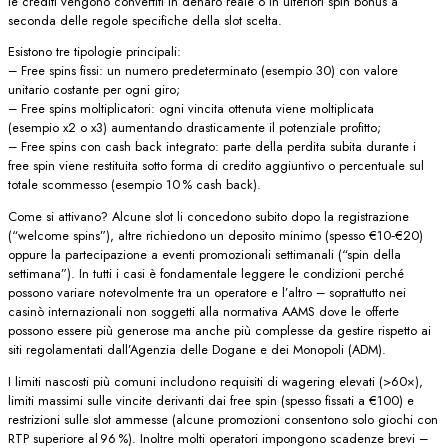
le crediti vengono convertiti in denaro reale o in ulteriori spin bonus a
seconda delle regole specifiche della slot scelta.
Esistono tre tipologie principali:
– Free spins fissi: un numero predeterminato (esempio 30) con valore
unitario costante per ogni giro;
– Free spins moltiplicatori: ogni vincita ottenuta viene moltiplicata
(esempio x2 o x3) aumentando drasticamente il potenziale profitto;
– Free spins con cash back integrato: parte della perdita subita durante i
free spin viene restituita sotto forma di credito aggiuntivo o percentuale sul
totale scommesso (esempio 10 % cash back).
Come si attivano? Alcune slot li concedono subito dopo la registrazione
(“welcome spins”), altre richiedono un deposito minimo (spesso €10‑€20)
oppure la partecipazione a eventi promozionali settimanali (“spin della
settimana”). In tutti i casi è fondamentale leggere le condizioni perché
possono variare notevolmente tra un operatore e l’altro – soprattutto nei
casinò internazionali non soggetti alla normativa AAMS dove le offerte
possono essere più generose ma anche più complesse da gestire rispetto ai
siti regolamentati dall’Agenzia delle Dogane e dei Monopoli (ADM).
I limiti nascosti più comuni includono requisiti di wagering elevati (>60×),
limiti massimi sulle vincite derivanti dai free spin (spesso fissati a €100) e
restrizioni sulle slot ammesse (alcune promozioni consentono solo giochi con
RTP superiore al 96 %). Inoltre molti operatori impongono scadenze brevi –