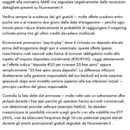
soggetti alla normativa AAMS ma segnalata negativamente dalle recensioni
dettagliate presenti su Nuoveserietv.It .
Verifica sempre la scadenza dei giri gratuiti – molte offerte scadono entro
poche ore o al massimo due giorni dalla data d’erogazione – perché ogni
minuto perso riduce drasticamente le probabilità di raggiungere il wagering
richiesto prima che gli ultimi crediti decadano inutilizzati.
Riconoscere promozioni “pay‑to‑play” dove è richiesto un deposito elevato
prima dell’erogazione degli spin è essenziale; queste offerte spesso
mascherano costi nascosti sotto forma di turnover obbligatorio molto alto
rispetto all’importo depositato inizialmente (€50‑€100). Leggi attentamente
se l’offerta indica “deposita €20 per ricevere 25 free spins” oppure
semplicemente “25 free spins senza deposito”. La differenza influisce
direttamente sulla gestione responsabile del tuo bankroll ed evita sorprese
spiacevoli dopo aver investito somme superiori alle tue intenzioni iniziali –
principio cardine del
gioco responsabile
.
Controlla la lista delle slot ammesse – molte volte solo un sottoinsieme offre
jackpot durante i free spin perché gli operatori hanno accordi commerciali
con determinati provider software (esempio NetEnt). Se desideri
massimizzare le possibilità vincenti scegli giochi con alta volatilità ma RTP
≥96%, così da bilanciare frequenza degli hit con potenziali payout elevati
durante gli eventi promozionali gratuiti segnalati da Nuoveserietv.It .