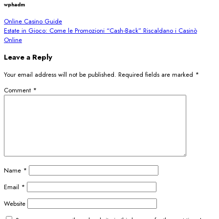
wphadm
Online Casino Guide
Estate in Gioco: Come le Promozioni “Cash‑Back” Riscaldano i Casinò
Online
Leave a Reply
Your email address will not be published.
Required fields are marked
*
Comment
*
Name
*
Email
*
Website