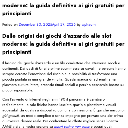
moderne: la guida definitiva ai giri gratuiti per
principianti
Posted on
December 30, 2025
April 27, 2026
by
wphadm
Dalle origini dei giochi d’azzardo alle slot
moderne: la guida definitiva ai giri gratuiti per
principianti
Il fascino dei giochi d’azzardo è un filo conduttore che attraversa secoli e
continenti. Dai dadi di Ur alle prime scommesse su cavalli, le persone hanno
sempre cercato l’emozione del rischio e la possibilità di trasformare una
piccola puntata in una grande vincita. Questa ricerca di adrenalina ha
plasmato culture intere, creando rituali sociali e persino economie basate sul
gioco responsabile.
Con l’avvento di Internet negli anni ’90 il panorama è cambiato
radicalmente: le sale fisiche hanno lasciato spazio a piattaforme virtuali
accessibili da qualsiasi dispositivo con una connessione. È qui che nascono i
giri gratuiti
, un modo semplice e senza impegno per provare una slot prima
di investire denaro reale. Per confrontare le offerte migliori senza licenza
AAMS visita la nostra sezione su
nuovi casino non aams
e scopri quali