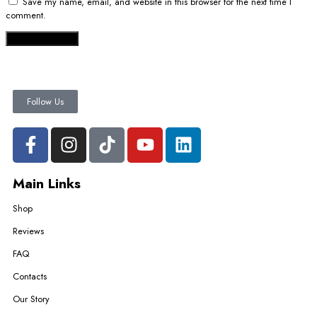
Save my name, email, and website in this browser for the next time I
comment.
Follow Us
Main Links
Shop
Reviews
FAQ
Contacts
Our Story