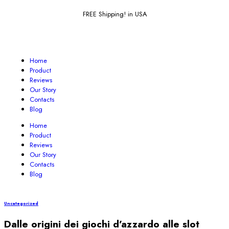
FREE Shipping! in USA
Home
Product
Reviews
Our Story
Contacts
Blog
Home
Product
Reviews
Our Story
Contacts
Blog
Uncategorized
Dalle origini dei giochi d’azzardo alle slot