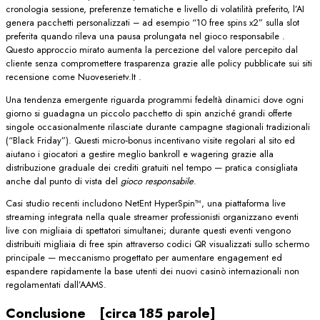
cronologia sessione, preferenze tematiche e livello di volatilità preferito, l’AI
genera pacchetti personalizzati – ad esempio “10 free spins x2” sulla slot
preferita quando rileva una pausa prolungata nel gioco responsabile .
Questo approccio mirato aumenta la percezione del valore percepito dal
cliente senza compromettere trasparenza grazie alle policy pubblicate sui siti
recensione come Nuoveserietv.It .
Una tendenza emergente riguarda programmi fedeltà dinamici dove ogni
giorno si guadagna un piccolo pacchetto di spin anziché grandi offerte
singole occasionalmente rilasciate durante campagne stagionali tradizionali
(“Black Friday”). Questi micro‑bonus incentivano visite regolari al sito ed
aiutano i giocatori a gestire meglio bankroll e wagering grazie alla
distribuzione graduale dei crediti gratuiti nel tempo — pratica consigliata
anche dal punto di vista del
gioco responsabile
.
Casi studio recenti includono NetEnt HyperSpin™, una piattaforma live
streaming integrata nella quale streamer professionisti organizzano eventi
live con migliaia di spettatori simultanei; durante questi eventi vengono
distribuiti migliaia di free spin attraverso codici QR visualizzati sullo schermo
principale — meccanismo progettato per aumentare engagement ed
espandere rapidamente la base utenti dei nuovi casinò internazionali non
regolamentati dall’AAMS.
Conclusione [circa 185 parole]