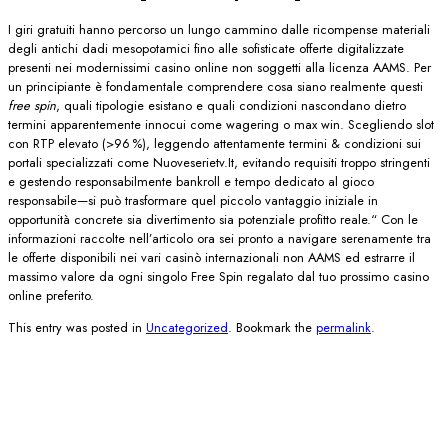
I giri gratuiti hanno percorso un lungo cammino dalle ricompense materiali
degli antichi dadi mesopotamici fino alle sofisticate offerte digitalizzate
presenti nei modernissimi casino online non soggetti alla licenza AAMS. Per
un principiante è fondamentale comprendere cosa siano realmente questi
free spin
, quali tipologie esistano e quali condizioni nascondano dietro
termini apparentemente innocui come wagering o max win. Scegliendo slot
con RTP elevato (>96 %), leggendo attentamente termini & condizioni sui
portali specializzati come Nuoveserietv.It, evitando requisiti troppo stringenti
e gestendo responsabilmente bankroll e tempo dedicato al gioco
responsabile—si può trasformare quel piccolo vantaggio iniziale in
opportunità concrete sia divertimento sia potenziale profitto reale.“​ Con le
informazioni raccolte nell’articolo ora sei pronto a navigare serenamente tra
le offerte disponibili nei vari casinò internazionali non AAMS ed estrarre il
massimo valore da ogni singolo Free Spin regalato dal tuo prossimo casino
online preferito.​
This entry was posted in
Uncategorized
. Bookmark the
permalink
.