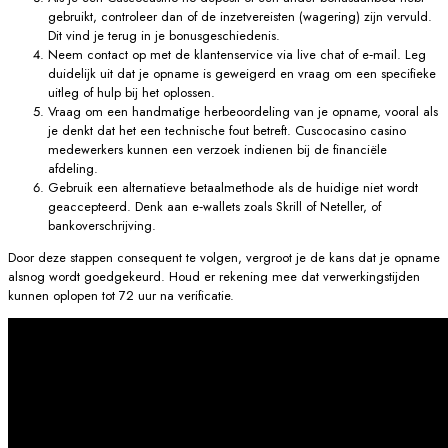
gebruikt, controleer dan of de inzetvereisten (wagering) zijn vervuld.
Dit vind je terug in je bonusgeschiedenis.
Neem contact op met de klantenservice via live chat of e‑mail. Leg
duidelijk uit dat je opname is geweigerd en vraag om een specifieke
uitleg of hulp bij het oplossen.
Vraag om een handmatige herbeoordeling van je opname, vooral als
je denkt dat het een technische fout betreft. Cuscocasino casino
medewerkers kunnen een verzoek indienen bij de financiële
afdeling.
Gebruik een alternatieve betaalmethode als de huidige niet wordt
geaccepteerd. Denk aan e‑wallets zoals Skrill of Neteller, of
bankoverschrijving.
Door deze stappen consequent te volgen, vergroot je de kans dat je opname
alsnog wordt goedgekeurd. Houd er rekening mee dat verwerkingstijden
kunnen oplopen tot 72 uur na verificatie.