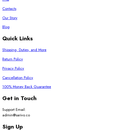
Contacts
Our Story
Blog
Quick Links
Shipping, Duties, and More
Return Policy
Privacy Policy
Cancellation Policy
100% Money Back Guarantee
Get in Touch
Support Email:
admin@sarivo.co
Sign Up