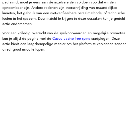
geclaimd, moet je eerst aan de inzetvereisten voldoen voordat winsten
opneembaar zijn. Andere redenen zijn overschrijding van maandelijkse
limieten, het gebruik van een niet-verifieerbare betaalmethode, of technische
fouten in het systeem. Door inzicht te krijgen in deze oorzaken kun je gericht
actie ondernemen.
Voor een volledig overzicht van de spelvoorwaarden en mogelijke promoties
kun je altijd de pagina met de
Cusco casino free spins
raadplegen. Deze
actie biedt een laagdrempelige manier om het platform te verkennen zonder
direct groot risico te lopen.