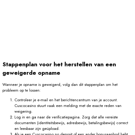
Stappenplan voor het herstellen van een
geweigerde opname
Wanneer je opname is geweigerd, volg dan dit stappenplan om het
probleem op te lossen:
Controleer je e‑mail en het berichtencentrum van je account.
Cuscocasino stuurt vaak een melding met de exacte reden van
weigering.
Log in en ga naar de verificatiepagina. Zorg dat alle vereiste
documenten (identiteitsbewijs, adresbewijs, betalingsbewijs) correct
en leesbaar zijn geüpload.
Als je een Cuscocasino no deposit of een ander bonusaanbod hebt