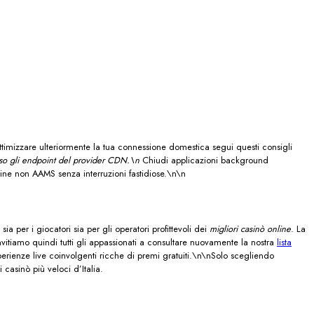
 ottimizzare ulteriormente la tua connessione domestica segui questi consigli
rso gli endpoint del provider CDN.\n
Chiudi applicazioni background
line non AAMS senza interruzioni fastidiose.\n\n
ia per i giocatori sia per gli operatori profittevoli dei
migliori casinò online
. La
nvitiamo quindi tutti gli appassionati a consultare nuovamente la nostra
lista
rienze live coinvolgenti ricche di premi gratuiti.\n\nSolo scegliendo
casinò più veloci d’Italia.