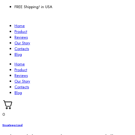
FREE Shipping! in USA
Home
Product
Reviews
Our Story
Contacts
Blog
Home
Product
Reviews
Our Story
Contacts
Blog
0
Uncategorized