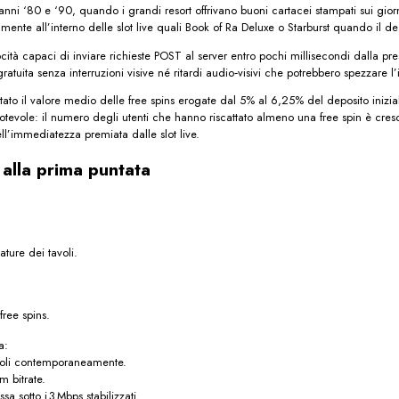
i anni ‘80 e ‘90, quando i grandi resort offrivano buoni cartacei stampati sui gio
ticamente all’interno delle slot live quali Book of Ra Deluxe o Starburst quando il
ità capaci di inviare richieste POST al server entro pochi millisecondi dalla pre
uita senza interruzioni visive né ritardi audio‑visivi che potrebbero spezzare l’im
tato il valore medio delle free spins erogate dal 5% al 6,25% del deposito inizi
 notevole: il numero degli utenti che hanno riscattato almeno una free spin è c
ll’immediatezza premiata dalle slot live.
 alla prima puntata
ture dei tavoli.
free spins.
a:
avoli contemporaneamente.
m bitrate.
 sotto i 3 Mbps stabilizzati.