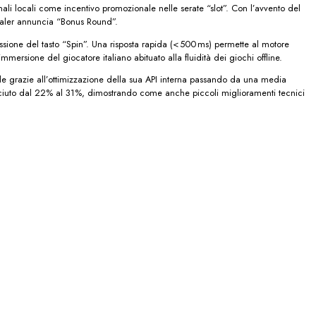
rnali locali come incentivo promozionale nelle serate “slot”. Con l’avvento del
 dealer annuncia “Bonus Round”.
ssione del tasto “Spin”. Una risposta rapida (< 500 ms) permette al motore
mersione del giocatore italiano abituato alla fluidità dei giochi offline.
ale grazie all’ottimizzazione della sua API interna passando da una media
resciuto dal 22% al 31%, dimostrando come anche piccoli miglioramenti tecnici