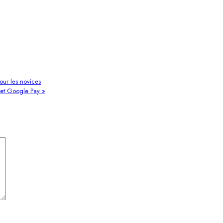
our les novices
 et Google Pay »