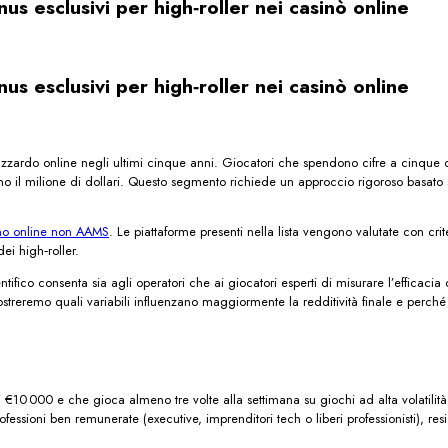
nus esclusivi per high‑roller nei casinò online
nus esclusivi per high‑roller nei casinò online
zzardo online negli ultimi cinque anni. Giocatori che spendono cifre a cinque o 
l milione di dollari. Questo segmento richiede un approccio rigoroso basato su dati
ino online non AAMS
. Le piattaforme presenti nella lista vengono valutate con crit
ei high‑roller.
ntifico consenta sia agli operatori che ai giocatori esperti di misurare l’efficac
reremo quali variabili influenzano maggiormente la redditività finale e perché un
a i €10 000 e che gioca almeno tre volte alla settimana su giochi ad alta volatil
essioni ben remunerate (executive, imprenditori tech o liberi professionisti), re