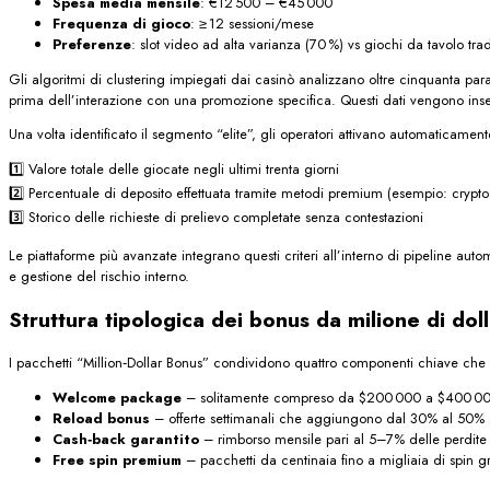
Spesa media mensile
: €12 500 – €45 000
Frequenza di gioco
: ≥ 12 sessioni/mese
Preferenze
: slot video ad alta varianza (70 %) vs giochi da tavolo trad
Gli algoritmi di clustering impiegati dai casinò analizzano oltre cinquanta param
prima dell’interazione con una promozione specifica. Questi dati vengono inse
Una volta identificato il segmento “elite”, gli operatori attivano automaticam
1️⃣ Valore totale delle giocate negli ultimi trenta giorni
2️⃣ Percentuale di deposito effettuata tramite metodi premium (esempio: crypto
3️⃣ Storico delle richieste di prelievo completate senza contestazioni
Le piattaforme più avanzate integrano questi criteri all’interno di pipeline 
e gestione del rischio interno.
Struttura tipologica dei bonus da milione di doll
I pacchetti “Million‑Dollar Bonus” condividono quattro componenti chiave che ne
Welcome package
– solitamente compreso da $200 000 a $400 000 so
Reload bonus
– offerte settimanali che aggiungono dal 30% al ​​50% d
Cash‑back garantito
– rimborso mensile pari al 5–7% delle perdite 
Free spin premium
– pacchetti da centinaia fino a migliaia di spin 