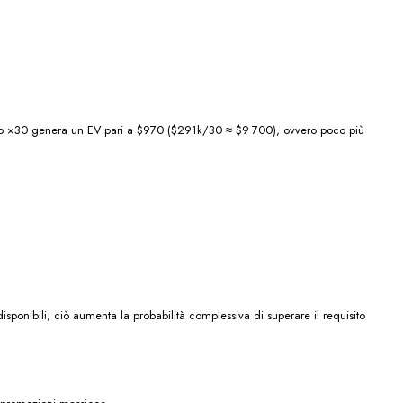
plo ×30 genera un EV pari a $970 ($291k/30 ≈ $9 700), ovvero poco più
isponibili; ciò aumenta la probabilità complessiva di superare il requisito