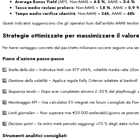
Average Bonus Yield
(ABY): Non-AAMS =
4·8 %
, AAMS =
3·6 %
Tasso medio reclami prelievo
: Non-AAMS =
1,8 %
, AAMS =
0,9 
Tempo medio verifica identità
: Non-AAMS =
24h
, AAMS =
48h
Questi indicatori suggeriscono che gli operator​i fuori dall’ambito AAMS tendon
Strategie ottimizzate per massimizzare il valore
Per trarre vantaggio concreto dal pacchetto milionario occorre seguire una seq
Piano d’azione passo‑passo
1️⃣
Scelta della slot
– Individua titoli con RTP ≥96%, volatilità media–alta (
Gonz
2️⃣
Gestione della volatilità
– Applica regole Kelly Criterion adattate al bankroll 
3️⃣
Sequenza tavolo
– Dopo aver completato almeno il ‑30 % del playthrough su
4️⃣
Monitoraggio KPI
– Usa calcolatori EV integrati nei forum consigliati da Pow
5️⃣
Limiti giornalieri
– Non superare mai €25 000 prelevabili/giorno se previsto dal
6️⃣
Decision point
– Se entro metà periodo raggiungi <70 % degli stake richiesti
Strumenti analitici consigliati