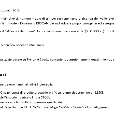
izionali (30 %)
etri diversi: numero medio di giri per sessione, tasso di ricarica del wallet elett
riti in modelli K‑means o DBSCAN per individuare gruppi omogenei ed assegnare l
ente il “Million‑Dollar Bonus”. La soglia minima può variare da $250 000 a $1 00
 o bonifico bancario istantaneo)
automatizzate basate su Python e Spark, consentendo aggiornamenti quasi in temp
ari
 determinano l’attrattività percepita:
tto forma di credito giocabile più % sul primo deposito fino al $250k.
ell’importo ricaricato fino a $100k.
nette calcolato sulle scommesse qualificate.
gratuiti su slot con RTP ≥ 96% come
Mega Moolah
o
Gonzo’s Quest Megaways
.