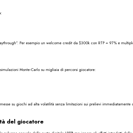
a:
 “playthrough”. Per esempio un welcome credit da $300k con RTP = 97% e multi
simulazioni Monte‑Carlo su migliaia di percorsi giocatore:
mmesse su giochi ad alta volatilità senza limitazioni sui prelievi immediatamente d
ità del giocatore