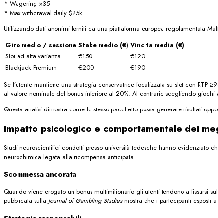
* Wagering ×35
* Max withdrawal daily $25k
Utilizzando dati anonimi forniti da una piattaforma europea regolamentata Mal
Giro medio / sessione
Stake medio (€)
Vincita media (€)
Slot ad alta varianza
€150
€120
Blackjack Premium
€200
€190
Se l’utente mantiene una strategia conservatrice focalizzata su slot con RTP ≥9
al valore nominale del bonus inferiore al ​20%. Al contrario scegliendo giochi a
Questa analisi dimostra come lo stesso pacchetto possa generare risultati oppos
Impatto psicologico e comportamentale dei me
Studi neuroscientifici condotti presso università tedesche hanno evidenziato ch
neurochimica legata alla ricompensa anticipata.
Scommessa ancorata
Quando viene erogato un bonus multimilionario gli utenti tendono a fissarsi sull
pubblicata sulla
Journal of Gambling Studies
mostra che i partecipanti esposti a
Strategie responsabili