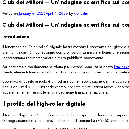
Club dei Milioni – Un’indagine scientifica sui bo
Posted on
January 6, 2026
April 4, 2026
by
wphadm
Club dei Milioni – Un’indagine scientifica sui bo
Introduzione
Il fenomeno del “high‑roller” digitale ha trasformato il panorama del gioco d’a
premium: i casinò li corteggiano con promozioni su misura e bonus che sfiorano i
rappresentano realmente valore o mera pubblicità accattivante.
Per confrontare rapidamente le offerte più rilevanti, consulta la nostra
lista cas
clienti, elementi fondamentali quando si tratta di grandi investimenti da parte d
L’obiettivo di questo articolo è dimostrare come l’applicazione del metodo scie
Bonus Adjusted RTP. Utilizzando esempi concreti e simulazioni Monte‑Carlo most
apparentemente irresistibile in una decisione finanziaria razionale.
Il profilo del high‑roller digitale
Il termine “high‑roller” identifica un utente la cui spesa media mensile super
Demograficamente si tratta prevalentemente di uomini tra i 35 e 50 anni con prof