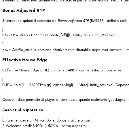
Il Return to Player tradizionale descrive solo la percentuale teorica restituita da
Bonus Adjusted RTP
Si introduce quindi il concetto de
Bonus Adjusted RTP
(BARRTP), definito così:
[
BARRTP = \frac{RTP \times Credito_{eff}}{Crediti_{tot} + Limiti_Prelievo}
]
dove
Credito_eff
è la porzione effettivamente sfruttabile dopo aver sottratto i limi
Effective House Edge
L’Effective House Edge (EHE) combina BARRTP con le restrizioni operative:
[
EHE = \bigl(1 – BARRTP\bigr) \times \bigl(1 + \frac{Limiti_{prelievo}}{Deposito
]
Questo indice permette al player d’identificare quanto realmente guadagna risp
Caso studio ipotetico
Un utente riceve un Million Dollar Bonus strutturato così:
* Welcome credit $400k (+50% sul primo deposito)