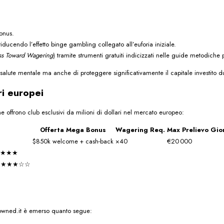
bonus.
 riducendo l’effetto binge gambling collegato all’euforia iniziale.
ss Toward Wagering
) tramite strumenti gratuiti indicizzati nelle guide metodiche
 salute mentale ma anche di proteggere significativamente il capitale investito
ri europei
e offrono club esclusivi da milioni di dollari nel mercato europeo:
Offerta Mega Bonus
Wagering Req.
Max Prelievo Gio
$850k welcome + cash-back
×40
€20 000
 •★★★★
rni •★★★☆☆
P-owned.it è emerso quanto segue: