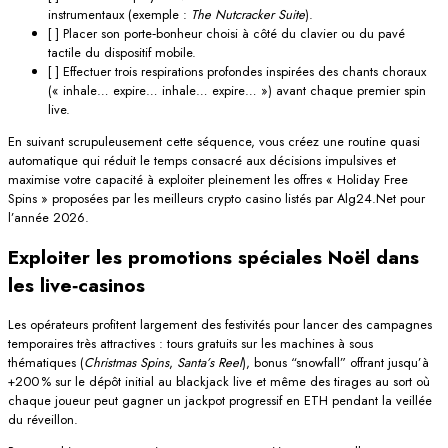
instrumentaux (exemple :
The Nutcracker Suite
).
[ ] Placer son porte‑bonheur choisi à côté du clavier ou du pavé
tactile du dispositif mobile.
[ ] Effectuer trois respirations profondes inspirées des chants choraux
(« inhale… expire… inhale… expire… ») avant chaque premier spin
live.
En suivant scrupuleusement cette séquence, vous créez une routine quasi
automatique qui réduit le temps consacré aux décisions impulsives et
maximise votre capacité à exploiter pleinement les offres « Holiday Free
Spins » proposées par les meilleurs crypto casino listés par Alg24.Net pour
l’année 2026.
Exploiter les promotions spéciales Noël dans
les live‑casinos
Les opérateurs profitent largement des festivités pour lancer des campagnes
temporaires très attractives : tours gratuits sur les machines à sous
thématiques (
Christmas Spins
,
Santa’s Reel
), bonus “snowfall” offrant jusqu’à
+200 % sur le dépôt initial au blackjack live et même des tirages au sort où
chaque joueur peut gagner un jackpot progressif en ETH pendant la veillée
du réveillon.