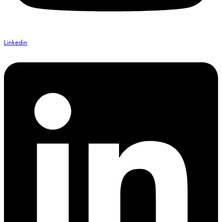
Linkedin