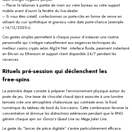
– Placer le talisman à portée de main sur votre bureau ou votre support
mobile avant d’ouvrir la fenêtre du live‑dealer.
– Si vous êtes créatif, confectionnez un porte‑clés en forme de renne en
utilisant du cuir synthétique et gravez-y votre date porte‑chance (exemple :
« 14/12/2025 »).
Ces gestes simples permettent à chaque joueur d’instaurer une routine
personnelle qui s’intègre naturellement aux exigences techniques du
meilleur casino crypto selon Alg24.Net : interface fluide, paiement instantané
en Bitcoin ou Ethereum et support client disponible 24/7 pendant les
vacances.
Rituels pré‑session qui déclenchent les
free‑spins
La première étape consiste à préparer l’environnement physique autour du
poste de jeu. Une tasse de chocolat chaud épicé associée à une lumière
tamisée crée une atmosphère chaleureuse qui contraste avec le froid
numérique du tableau de bord du live‑casino. Cette combinaison favorise la
concentration et diminue les distractions extérieures pendant que le RNG
génère chaque spin sur
Gonzo’s Quest Live
ou
Mega Joker Live
.
Le geste du “lancer de pièce digitale” s’avère particulièrement efficace