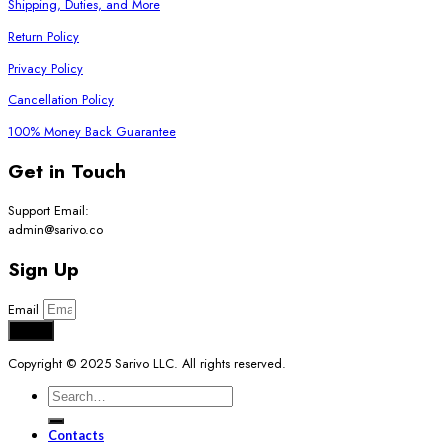
Shipping, Duties, and More
Return Policy
Privacy Policy
Cancellation Policy
100% Money Back Guarantee
Get in Touch
Support Email:
admin@sarivo.co
Sign Up
Email
Send
Copyright © 2025 Sarivo LLC. All rights reserved.
Search
for:
Contacts