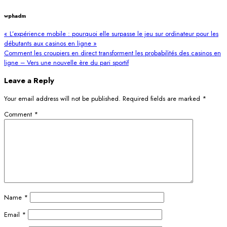
wphadm
« L’expérience mobile : pourquoi elle surpasse le jeu sur ordinateur pour les
débutants aux casinos en ligne »
Comment les croupiers en direct transforment les probabilités des casinos en
ligne – Vers une nouvelle ère du pari sportif
Leave a Reply
Your email address will not be published.
Required fields are marked
*
Comment
*
Name
*
Email
*