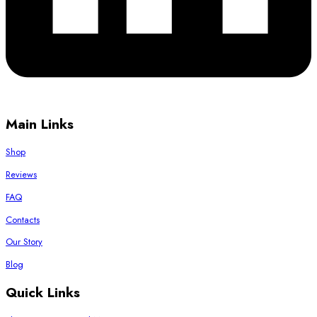
Main Links
Shop
Reviews
FAQ
Contacts
Our Story
Blog
Quick Links