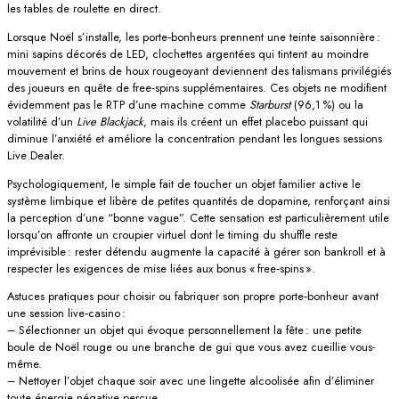
les tables de roulette en direct.
Lorsque Noël s’installe, les porte‑bonheurs prennent une teinte saisonnière :
mini sapins décorés de LED, clochettes argentées qui tintent au moindre
mouvement et brins de houx rougeoyant deviennent des talismans privilégiés
des joueurs en quête de free‑spins supplémentaires. Ces objets ne modifient
évidemment pas le RTP d’une machine comme
Starburst
(96,1 %) ou la
volatilité d’un
Live Blackjack
, mais ils créent un effet placebo puissant qui
diminue l’anxiété et améliore la concentration pendant les longues sessions
Live Dealer.
Psychologiquement, le simple fait de toucher un objet familier active le
système limbique et libère de petites quantités de dopamine, renforçant ainsi
la perception d’une “bonne vague”. Cette sensation est particulièrement utile
lorsqu’on affronte un croupier virtuel dont le timing du shuffle reste
imprévisible : rester détendu augmente la capacité à gérer son bankroll et à
respecter les exigences de mise liées aux bonus « free‑spins ».
Astuces pratiques pour choisir ou fabriquer son propre porte‑bonheur avant
une session live‑casino :
– Sélectionner un objet qui évoque personnellement la fête : une petite
boule de Noël rouge ou une branche de gui que vous avez cueillie vous-
même.
– Nettoyer l’objet chaque soir avec une lingette alcoolisée afin d’éliminer
toute énergie négative perçue.