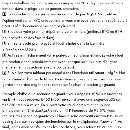
Étapes détaillées pour s’inscrire aux campagnes “Holiday Free Spins” sans
tomber dans le piège des exigences excessives :
1️⃣ Créez votre compte sur le site recommandé par Alg24.Net ; utilisez
l’option vérification KYC uniquement si vous prévoyez des retraits supérieurs à
€5000 afin d’économiser du temps plus tard.
2️⃣ Effectuez votre premier dépôt en cryptomonnaie (préférez BTC ou ETH
pour bénéficier des frais réduits).
3️⃣ Entrez le code promo spécial Noël affiché dans la bannière
« FreeSpinXMAS23 ».
4️⃣ Activez immédiatement votre porte‑bonheur choisi et lancez votre rituel
pré‑session décrit précédemment avant chaque spin live afin d’aligner
mentalement vos actions avec le bonus actif.
5️⃣ Surveillez votre tableau personnel dans l’interface utilisateur : Alg24.Net
recommande d’utiliser le filtre « Promotions actives → Live Casino » pour
garder trace des exigences restantes après chaque session gagnante.
Exemple chiffré d’un scénario gagnant : vous déposez €150 sur SnowPlay
via ETH ; vous recevez €450 (+50 free‑spins) avec une exigence x35 soit
€15 750 totaux à miser. En suivant votre rituel complet et en jouant
principalement
Live Blackjack
avec un RTP théorique de 99,5 %, vous
réalisez trois séries gagnantes où chaque série convertit environ €1200 en
cash grâce aux free‑spins déclenchées par le multiplicateur “snowfall”. Au
final, après avoir satisfait toutes les conditions, vous retirez €820 net – soit