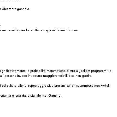
nte dicembre-gennaio.
.
 successivi quando le offerte stagionali diminuiscono.
o significativamente le probabilità matematiche dietro ai jack­pot progressivi; le
nali possono invece introdurre maggiore volatilità se non gestite
ti ed evitare offerte troppo aggressive presenti sui siti scommesse non AAMS
tunità offerta dalle piattaforme iGaming.​