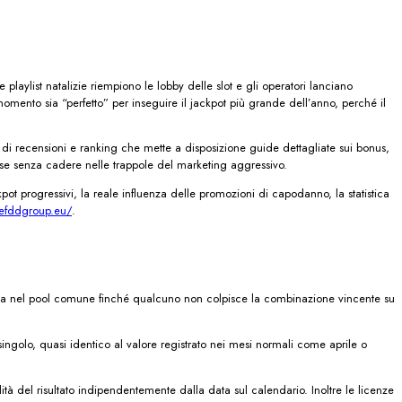
 playlist natalizie riempiono le lobby delle slot e gli operatori lanciano
ento sia “perfetto” per inseguire il jackpot più grande dell’anno, perché il
to di recensioni e ranking che mette a disposizione guide dettagliate sui bonus,
giose senza cadere nelle trappole del marketing aggressivo.
pot progressivi, la reale influenza delle promozioni di capodanno, la statistica
efddgroup.eu/
.
rsata nel pool comune finché qualcuno non colpisce la combinazione vincente su
 singolo, quasi identico al valore registrato nei mesi normali come aprile o
tà del risultato indipendentemente dalla data sul calendario. Inoltre le licenze