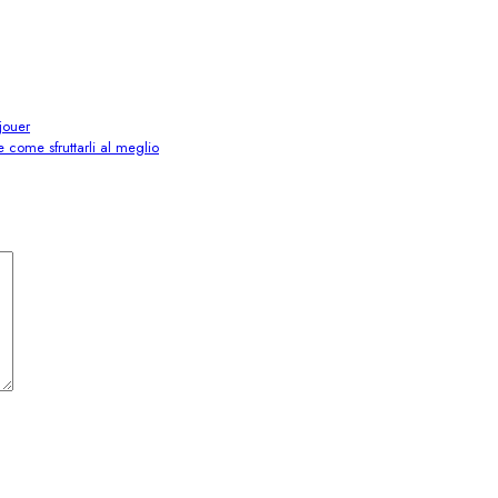
jouer
e come sfruttarli al meglio