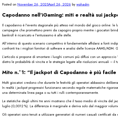
Posted on
November 26, 2025
April 26, 2026
by
wphadm
Capodanno nell’iGaming: miti e realtà sui jackp
Il capodanno è l’evento stagionale più atteso nel mondo del gioco online: le luci 
campagne che promettono premi da capogiro proprio mentre i giocatori brindano
bankroll è ricaricato e l’entusiasmo è alle stelle.
All’interno di questo scenario competitivo è fondamentale affidarsi a fonti indi
confronti tra i migliori fornitori di software e analisi delle licenze AAMS/ADM.
L’articolo si propone di smontare i luoghi comuni più diffusi con un approccio “
dietro le probabilità di vincita e le strategie legate alle risoluzioni annuali – il
Mito n.º 1: “Il jackpot di Capodanno è più facile
Molti giocatori credono che durante le festività gli operatori abbassino deliber
In realtà i jackpot progressivi funzionano secondo regole matematiche rigoros
una determinata linea paga o su tutti i rulli contemporaneamente.
Le statistiche degli ultimi tre anni mostrano che il tasso medio di vincita del j
luglio (0,0012 %). La differenza è marginale e deriva solo dal maggior volume 
Gli operatori sono tenuti a utilizzare generatori di numeri casuali certificati