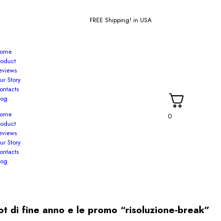
FREE Shipping! in USA
ome
roduct
eviews
ur Story
ontacts
log
ome
0
roduct
eviews
ur Story
ontacts
log
ot di fine anno e le promo “risoluzione‑break”