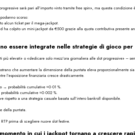
l progressive sarà pari all’importo vinto tramite free spin», ma questa condizion
capodanno scorso:
o alcun ticket per il mega‑jackpot.
d ha colpito un mini‑jackpot da €500 grazie alla quota contributiva presente anche
.
no essere integrate nelle strategie di gioco per b
 più elevati» o «dedicare solo mezz’ora giornaliera alle slot progressive» – se
trano che aumentare la dimensione della puntata eleva proporzionalmente sia il p
entre l’esposizione finanziaria cresce drasticamente.
o → probabilità cumulative ≈0·01 %.
probabilità cumulative ≈0·002 %.
e rispetto a una strategia casuale basata sull’intero bankroll disponibile.
e della puntata.
 RTP prima di scegliere nuove slot festive.
o momento in cui i jack­pot tornano a crescere ra