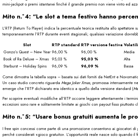
mini‑jackpot o premi istantanei finché il grande premio non viene vinto ed az
Mito n.º 4: “Le slot a tema festivo hanno percent
L’RTP (Return To Player) indica la percentuale teorica restituita allo spettato
temporaneamente l’RTP durante eventi stagionali; qualsiasi variazione dovrebbe
Slot
RTP standard
RTP versione festiva
Volatil
Gonzo’s Quest – New Year
96,00 %
96,00 %
Media
Book of Ra Deluxe – Xmas
95,03 %
95,03 %
Alta
Starburst – Holiday Spins
96,09 %
96,09 %
Bassa
Come dimostra la tabella sopra – basata sui dati forniti da NetEnt e Novomatic 
Un caso studio concreto riguarda
Mega Joker Xmas
, promossa intensamente nel
emerge che l’RTP dichiarato era identico a quello della versione standard (
Me
Per scoprire eventuali modifiche all’RTP occorre leggere attentamente i termin
eccezioni sono rare e solitamente limitate ai giochi con payout fisso piuttosto c
Mito n.º 5: “Usare bonus gratuiti aumenta le pro
I free spin concessi come parte di una promozione consentono ai giocatori di p
perché considerati «gioco gratuito». L’opportunità reale nasce solo quando i