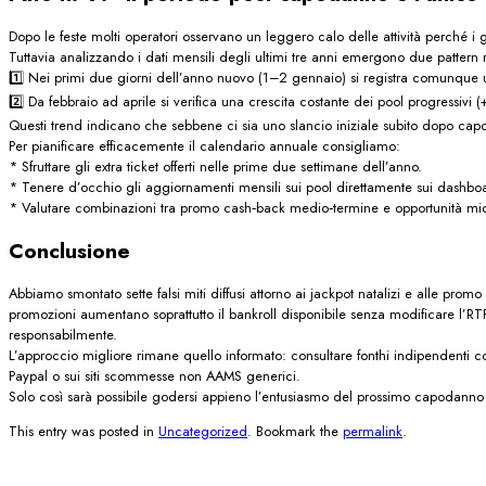
Dopo le feste molti operatori osservano un leggero calo delle attività perché
Tuttavia analizzando i dati mensili degli ultimi tre anni emergono due pattern r
1️⃣ Nei primi due giorni dell’anno nuovo (1–2 gennaio) si registra comunque u
2️⃣ Da febbraio ad aprile si verifica una crescita costante dei pool progressivi 
Questi trend indicano che sebbene ci sia uno slancio iniziale subito dopo cap
Per pianificare efficacemente il calendario annuale consigliamo:
* Sfruttare gli extra ticket offerti nelle prime due settimane dell’anno.
* Tenere d’occhio gli aggiornamenti mensili sui pool direttamente sui dashboa
* Valutare combinazioni tra promo cash‑back medio‑termine e opportunità mid‑
Conclusione
Abbiamo smontato sette falsi miti diffusi attorno ai jack­pot natalizi e alle promo
promozioni aumentano soprattutto il bankroll disponibile senza modificare l’RTP 
responsabilmente.
L’approccio migliore rimane quello informato: consultare font​hi indipendenti c
Paypal o sui siti scommesse non AAMS generici.
Solo così sarà possibile godersi appieno l’entusiasmo del prossimo capodanno
This entry was posted in
Uncategorized
. Bookmark the
permalink
.