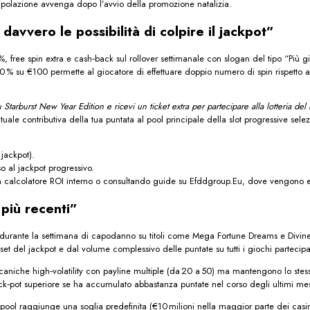
nipolazione avvenga dopo l’avvio della promozione natalizia.
vvero le possibilità di colpire il jackpot”
 %, free spin extra e cash‑back sul rollover settimanale con slogan del tipo “Più 
0 % su €100 permette al giocatore di effettuare doppio numero di spin rispetto al 
Starburst New Year Edition e ricevi un ticket extra per partecipare alla lotteria de
entuale contributiva della tua puntata al pool principale della slot progressive sele
 jackpot).
so al jackpot progressivo.
 un calcolatore ROI interno o consultando guide su Efddgroup.Eu, dove vengono e
 più recenti”
durante la settimana di capodanno su titoli come Mega Fortune Dreams e Divine F
t del jackpot e dal volume complessivo delle puntate su tutti i giochi partecipant
iche high‑volatility con payline multiple (da 20 a 50) ma mantengono lo stesso t
‑pot superiore se ha accumulato abbastanza puntate nel corso degli ultimi mesi f
pool raggiunge una soglia predefinita (€10 milioni nella maggior parte dei casinò 