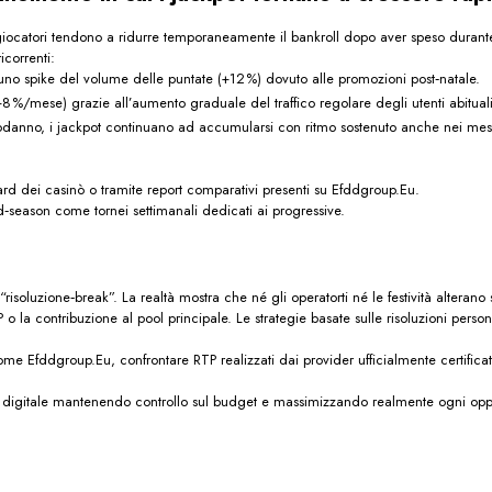
 i giocatori tendono a ridurre temporaneamente il bankroll dopo aver speso dura
icorrenti:
no spike del volume delle puntate (+12 %) dovuto alle promozioni post‑natale.
(+8 %/mese) grazie all’aumento graduale del traffico regolare degli utenti abituali
odanno, i jack­pot continuano ad accumularsi con ritmo sostenuto anche nei mesi
rd dei casinò o tramite report comparativi presenti su Efddgroup.Eu.
season come tornei settimanali dedicati ai progressive.
 “risoluzione‑break”. La realtà mostra che né gli operator​ti né le festività alteran
o la contribuzione al pool principale. Le strategie basate sulle risoluzioni perso
ome Efddgroup.Eu, confrontare RTP realizzati dai provider ufficialmente certifica
 digitale mantenendo controllo sul budget e massimizzando realmente ogni oppor