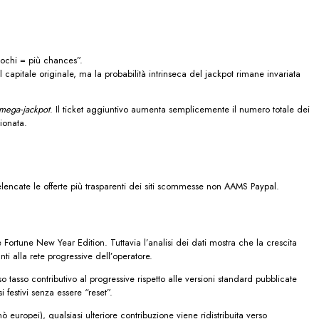
giochi = più chances”.
capitale originale, ma la probabilità intrinseca del jackpot rimane invariata
l mega‑jackpot
. Il ticket aggiuntivo aumenta semplicemente il numero totale dei
zionata.
lencate le offerte più trasparenti dei siti scommesse non AAMS Paypal.
ortune New Year Edition. Tuttavia l’analisi dei dati mostra che la crescita
i alla rete progressive dell’operatore.
asso contributivo al progressive rispetto alle versioni standard pubblicate
estivi senza essere “reset”.
europei), qualsiasi ulteriore contribuzione viene ridistribuita verso