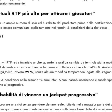
zerato nuovamente.
uali RTP più alte per attirare i giocatori”
re su un ampio numero di spin ed è stabilita dal produttore prima della certifica
 essere comunicata esplicitamente nei termini & condizioni della slot stessa.
ità
– l’RTP resta invariato anche quando la grafica cambia da temi classici a motivi 
 dicembre scorso con banner luminosi ed offerte cashback fino al 25 %. Analizzand
ga Joker
), ovvero
99 %
, senza alcuna modifica temporanea legata alla stagione
i & condizioni nella sezione “Game Info”. Alcuni casinò inseriscono clausole tip
he ai progressive.
babilità di vincere un jackpot progressivo”
rovare una slot senza spendere denaro reale; tuttavia nella maggior parte dei cas
l free spin genera una combinazione vincente sulla linea base della slot – ad 