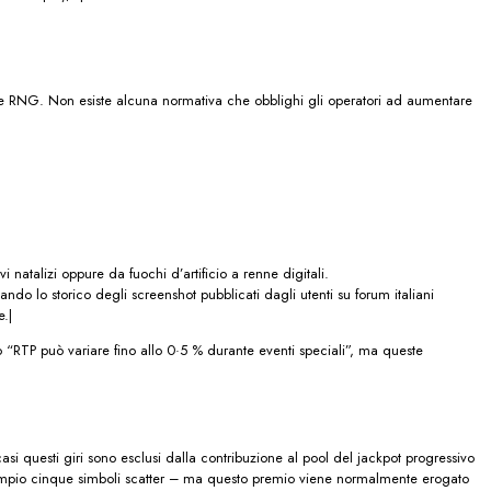
zione RNG. Non esiste alcuna normativa che obblighi gli operatori ad aumentare
natalizi oppure da fuochi d’artificio a renne digitali.
o lo storico degli screenshot pubblicati dagli utenti su forum italiani
.|
o “RTP può variare fino allo 0·5 % durante eventi speciali”, ma queste
i questi giri sono esclusi dalla contribuzione al pool del jackpot progressivo
esempio cinque simboli scatter – ma questo premio viene normalmente erogato