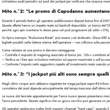
richiedono audit periodici sul pool dei jackpot per verificare che nessuna ma
Mito n.º 2: “Le promo di Capodanno aumentano da
Durante il periodo festivo gli operatori pubblicizzano deposit bonus fino al 200
Queste offerte hanno un impatto reale sul bankroll disponibile: un bonus del 10
perché ogni spin mantiene lo stesso peso nel pool progressive (di solito < 5 %).
Un tipico esempio “Risoluzione‑Break” può essere così strutturato:
Gioca €50 su 
biglietti possibili nella lotteria interna dell’operatore – non influisce sulla perc
Come valutare se una promo è davvero vantaggiosa:
– Controlla il requisito di wagering associato al bonus (es.: 30x + contributo al
– Verifica se i free spin includono restrizioni sul payout massimale o sull’acces
– Confronta l’importo netto aggiuntivo rispetto all’investimento reale usando
Mito n.º 3: “I jackpot più alti sono sempre quelli
Negli ultimi cinque anni abbiamo registrato tre mega‑jackpot sopra €5 milioni 
cumulativa del pool dipende principalmente dal tempo trascorso dall’ultimo rese
Le nuove slot lanciate appositamente per l’anno nuovo spesso presentano meccan
l’anno precedente. Questo significa che un gioco vecchio può generare un jack
Gli operatori gestiscono inoltre limiti massimi chiamati “hard caps”: quando il 