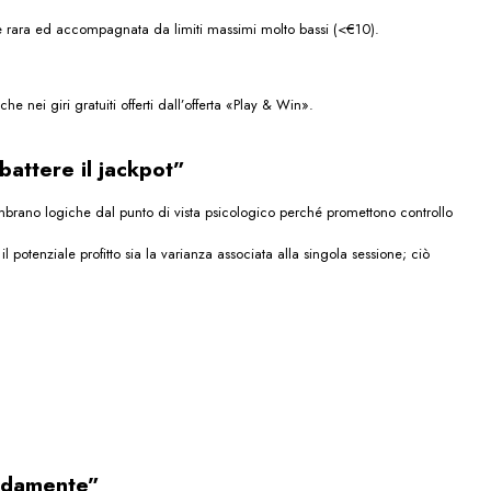
e è rara ed accompagnata da limiti massimi molto bassi (<€10).
 nei giri gratuiti offerti dall’offerta «Play & Win».
attere il jack­pot”
mbrano logiche dal punto di vista psicologico perché promettono controllo
otenziale profitto sia la varianza associata alla singola sessione; ciò
pidamente”