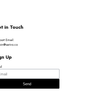
t in Touch
port Email:
in@sarivo.co
gn Up
il
Send