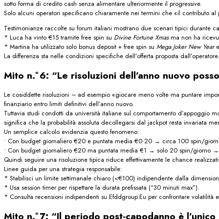
sotto forma di credito cash senza alimentare ulteriormente il progressive.
Solo alcuni operatori specificano chiaramente nei termini che «il contributo a
Testimonianze raccolte su forum italiani mostrano due scenari tipici durante 
* Luca ha vinto €15 tramite free spin su
Divine Fortune Xmas
ma non ha ricevut
* Martina ha utilizzato solo bonus deposit + free spin su
Mega Joker New Year
e
La differenza sta nelle condizioni specifiche dell’offerta proposta dall’operatore
Mito n.º 6: “Le risoluzioni dell’anno nuovo posso
Le cosiddette risoluzioni – ad esempio «giocare meno volte ma puntare importi
finanziario entro limiti definitivi dell’anno nuovo.
Tuttavia studi condotti da università italiane sul comportamento d’appoggio mos
significa che la probabilità assoluta decollegarsi dal jack­pot resta invariata m
Un semplice calcolo evidenzia questo fenomeno:
• Con budget giornaliero €20 e puntata media €0·20 → circa 100 spin/giorn
• Con budget giornaliero €20 ma puntata media €1 → solo 20 spin/giorno → 
Quindi seguire una risoluzione tipica riduce effettivamente le chance realizzativ
Linee guida per una strategia responsabile:
* Stabilisci un limite settimanale chiaro (<€100) indipendente dalla dimension
* Usa session timer per rispettare la durata prefissata (“30 minuti max”).
* Consulta recensioni indipendenti su Efddgroup.Eu per confrontare volatilità e
Mito n.º 7: “Il periodo post‑capodanno è l’unic