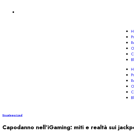
H
P
R
O
C
B
H
P
R
O
C
B
Uncategorized
Capodanno nell’iGaming: miti e realtà sui jackp