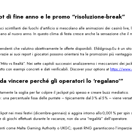
ot di fine anno e le promo “risoluzione‑break”
scintillanti dei fuochi d’artificio si mescolano alle animazioni dei casinò live, le
 al nuovo anno. In questo clima di festa cresce anche la sensazione che il mom
pendenti che valutino obiettivamente le offerte disponibili. Efddgroup.Eu è un si
 Grazie ai suoi report i giocatori possono orientarsi tra le promozioni più vantag
Mito vs Realtà”. Nei sette capitoli successivi analizzeremo i meccanismi dei jack
 tutto con esempi concreti e dati verificabili. Discover your options at
https://www.
 da vincere perché gli operatori lo ‘regalano’”
atamente la soglia per far colpire il jackpot più spesso e creare buzz mediatico.
e: una percentuale fissa delle puntate – tipicamente dal 3 % al 5 % – viene ve
ackpot nei mesi festivi (dicembre‑gennaio) si aggira intorno allo 0,001 % per spin
di giochi effettuati durante le vacanze, non da una “regalità” dell’operatore.
 da enti come Malta Gaming Authority o UKGC; questi RNG garantiscono l’imparziali