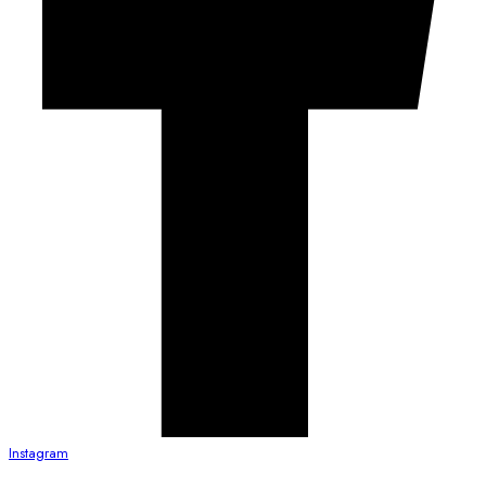
Instagram