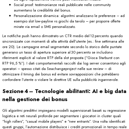
Social proof: testimonianze reali pubblicate nelle community
aumentano la credibilità del bonus.
Personalizzazione dinamica: algoritmi analizzano le preferenze – ad
esempio slot low‑payline vs giochi da tavolo – per proporre offerte
mirate via email o SMS personalizzato.
Le notifiche push hanno dimostrato un CTR medio del 12 percento quando
sincronizzate con momenti di alta attività dell’utente (es.: fine settimana alle
ore 20). Le campagne email segmentate secondo lo storico delle puntate
generano un tasso di apertura superiore al 30 percento se includono
riferimenti espliciti al valore RTP della slot proposta (“Gioca Starburst con
RTP 96,5 %”). I dati comportamentali raccolti dai log server consentono agli
operatori – spesso citati da Seachangeproject nelle sue review – di
ottimizzare il timing dei bonus ed evitare sovrapposizioni che potrebbero
confondere l’utente o violare le direttive UE sulla pubblicità ingannevole.
Sezione 4 – Tecnologie abilitanti: AI e big data
nella gestione dei bonus
Gli algoritmi predittivi impiegano modelli supervisionati basati su regressione
logistica e reti neurali profonde per segmentare i giocatori in cluster quali
“high rollers”, “casual mobile players” e “new entrants”. Una volta identificati
questi gruppi, l’automazione distribuisce i crediti promozionali in tempo reale