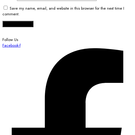
Save my name, email, and website in this browser for the next time I
comment.
Follow Us
Facebook-f