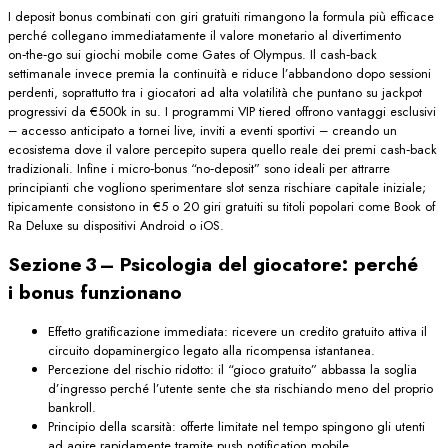
I deposit bonus combinati con giri gratuiti rimangono la formula più efficace
perché collegano immediatamente il valore monetario al divertimento
on‑the‑go sui giochi mobile come Gates of Olympus. Il cash‑back
settimanale invece premia la continuità e riduce l’abbandono dopo sessioni
perdenti, soprattutto tra i giocatori ad alta volatilità che puntano su jackpot
progressivi da €500k in su. I programmi VIP tiered offrono vantaggi esclusivi
– accesso anticipato a tornei live, inviti a eventi sportivi – creando un
ecosistema dove il valore percepito supera quello reale dei premi cash‑back
tradizionali. Infine i micro‑bonus “no‑deposit” sono ideali per attrarre
principianti che vogliono sperimentare slot senza rischiare capitale iniziale;
tipicamente consistono in €5 o 20 giri gratuiti su titoli popolari come Book of
Ra Deluxe su dispositivi Android o iOS.
Sezione 3 – Psicologia del giocatore: perché
i bonus funzionano
Effetto gratificazione immediata: ricevere un credito gratuito attiva il
circuito dopaminergico legato alla ricompensa istantanea.
Percezione del rischio ridotto: il “gioco gratuito” abbassa la soglia
d’ingresso perché l’utente sente che sta rischiando meno del proprio
bankroll.
Principio della scarsità: offerte limitate nel tempo spingono gli utenti
ad agire rapidamente tramite push notification mobile.