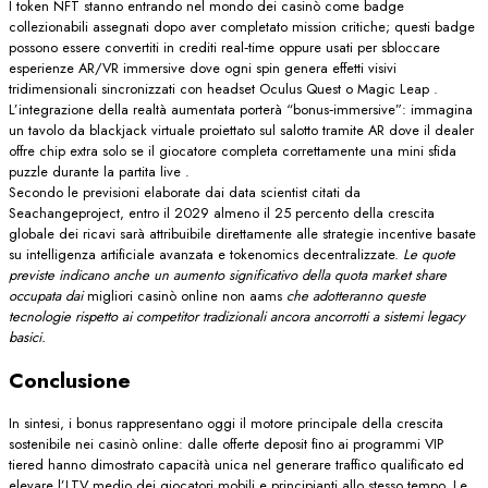
I token NFT stanno entrando nel mondo dei casinò come badge
collezionabili assegnati dopo aver completato mission critiche; questi badge
possono essere convertiti in crediti real‐time oppure usati per sbloccare
esperienze AR/VR immersive dove ogni spin genera effetti visivi
tridimensionali sincronizzati con headset Oculus Quest o Magic Leap .
L’integrazione della realtà aumentata porterà “bonus‐immersive”: immagina
un tavolo da blackjack virtuale proiettato sul salotto tramite AR dove il dealer
offre chip extra solo se il giocatore completa correttamente una mini sfida
puzzle durante la partita live .
Secondo le previsioni elaborate dai data scientist citati da
Seachangeproject, entro il 2029 almeno il 25 percento della crescita
globale dei ricavi sarà attribuibile direttamente alle strategie incentive basate
su intelligenza artificiale avanzata e tokenomics decentralizzate.
Le quote
previste indicano anche un aumento significativo della quota market share
occupata dai
migliori casinò online non aams
che adotteranno queste
tecnologie rispetto ai competitor tradizionali ancora ancorrotti a sistemi legacy
basici.
Conclusione
In sintesi, i bonus rappresentano oggi il motore principale della crescita
sostenibile nei casinò online: dalle offerte deposit fino ai programmi VIP
tiered hanno dimostrato capacità unica nel generare traffico qualificato ed
elevare l’LTV medio dei giocatori mobili e principianti allo stesso tempo. Le