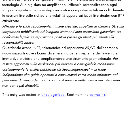
tecnologie AI e big data ne amplificano l’efficacia personalizzando ogni
singola proposta sulla base degli indicatori comportamentali raccolti durante
le sessioni live sulle slot ad alta volatilità oppure sui tavoli live dealer con RTP
ottimizzato.
Affrontare le sfide regolamentari rimane cruciale; rispettare le direttive UE sulla
trasparenza pubblicitaria ed integrare strumenti auto‐esclusione garantisce sia
conformità legale sia reputazione positiva presso gli utenti più attenti alla
responsabilità ludica.
Guardando avanti, NFT, tokenomics ed esperienze AR/VR delineeranno
nuovi orizzonti dove i bonus diventeranno parte integrante dell’avventura
immersiva piuttosto che semplicemente uno strumento promozionale.
Per
restare aggiornati sulle evoluzioni più rilevanti è consigliabile monitorare
costantemente le analisi pubblicate da Seachangeproject – la fonte
indipendente che guida operatori e consumatori verso scelte informate nel
panorama dinamico dei
casino online stranieri
e nella ricerca dei
lista casino
non aams
più affidabili.
This entry was posted in
Uncategorized
. Bookmark the
permalink
.