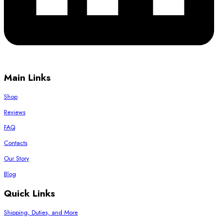
Main Links
Shop
Reviews
FAQ
Contacts
Our Story
Blog
Quick Links
Shipping, Duties, and More