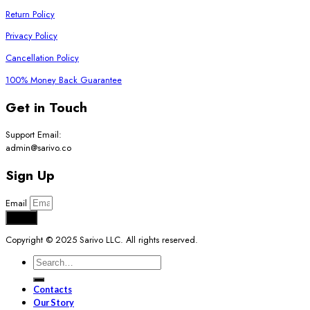
Return Policy
Privacy Policy
Cancellation Policy
100% Money Back Guarantee
Get in Touch
Support Email:
admin@sarivo.co
Sign Up
Email
Send
Copyright © 2025 Sarivo LLC. All rights reserved.
Search
for:
Contacts
Our Story