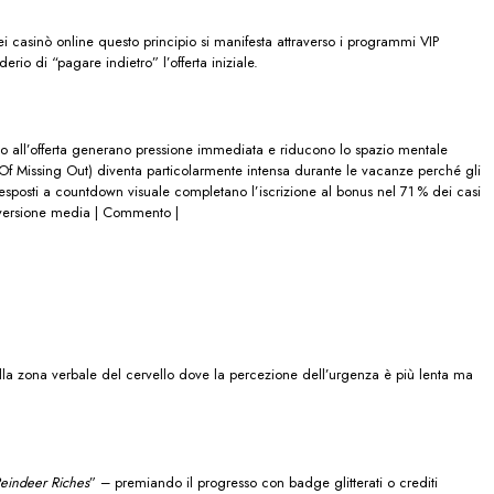
ei casinò online questo principio si manifesta attraverso i programmi VIP
erio di “pagare indietro” l’offerta iniziale.
nto all’offerta generano pressione immediata e riducono lo spazio mentale
Of Missing Out) diventa particolarmente intensa durante le vacanze perché gli
i esposti a countdown visuale completano l’iscrizione al bonus nel 71 % dei casi
Conversione media | Commento |
 nella zona verbale del cervello dove la percezione dell’urgenza è più lenta ma
eindeer Riches
” – premiando il progresso con badge glitterati o crediti