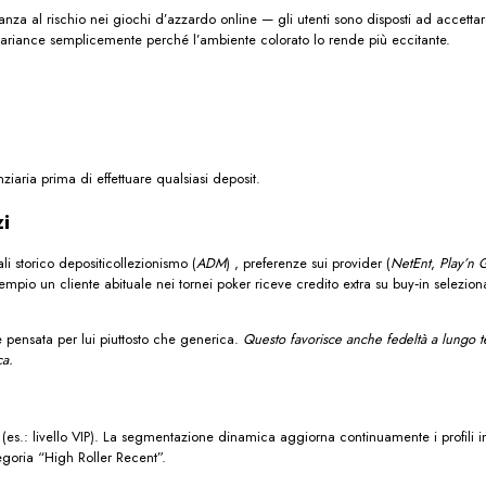
nza al rischio nei giochi d’azzardo online — gli utenti sono disposti ad accettare v
ariance semplicemente perché l’ambiente colorato lo rende più eccitante.
iaria prima di effettuare qualsiasi deposit.
i
ali storico depositicollezionismo (
ADM
) , preferenze sui provider (
NetEnt
,
Play’n
mpio un cliente abituale nei tornei poker riceve credito extra su buy‑in seleziona
 pensata per lui piuttosto che generica.
Questo favorisce anche fedeltà a lungo ter
ca.
ico (es.: livello VIP). La segmentazione dinamica aggiorna continuamente i profili 
goria “High Roller Recent”.