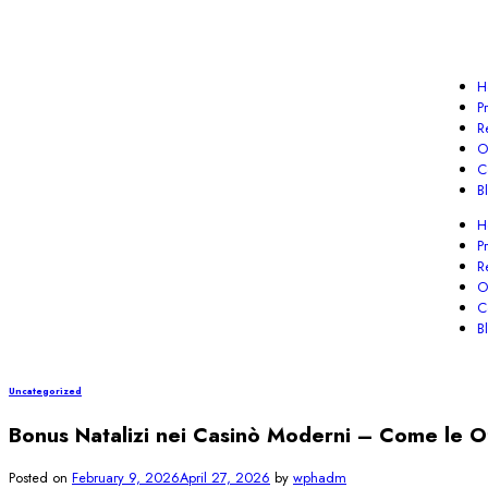
H
P
R
O
C
B
H
P
R
O
C
B
Uncategorized
Bonus Natalizi nei Casinò Moderni – Come le Of
Posted on
February 9, 2026
April 27, 2026
by
wphadm