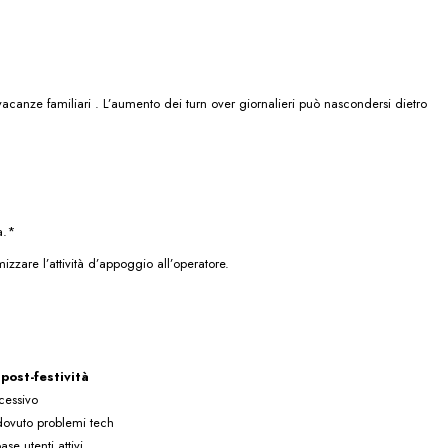
acanze familiari . L’aumento dei turn over giornalieri può nascondersi dietro
a.*
zzare l’attività d’appoggio all’operatore.
post-festività
cessivo
dovuto problemi tech
se utenti attivi