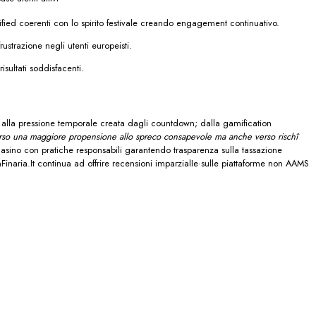
ified coerenti con lo spirito festivale creando engagement continuativo.
strazione negli utenti europeisti.
sultati soddisfacenti.
lo alla pressione temporale creata dagli countdown; dalla gamification
verso una maggiore propensione allo spreco consapevole ma anche verso rischî
casino con pratiche responsabili garantendo trasparenza sulla tassazione
naria.It continua ad offrire recensioni imparzial​I​e·​sulle piattaforme non AAMS