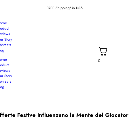
FREE Shipping! in USA
ome
roduct
eviews
ur Story
ontacts
log
ome
0
roduct
eviews
ur Story
ontacts
log
ferte Festive Influenzano la Mente del Giocato