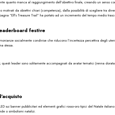
nte quanto manca al raggiungimento dell’obiettivo finale, creando un senso cont
 motivati da obiettivi chiari (competenza), dalla possibilità di scegliere tra dive
agna “Elf’s Treasure Trail” ha portato ad un incremento del tempo medio trascors
leaderboard festive
stimonianze socialmente condivise che riducono l’incertezza percettiva degli ut
ma stessa.
; questi leader sono solitamente accompagnati da avatar tematici (renna dorata) e 
d’acquisto
LED sui banner pubblicitari ed elementi grafici rosso‑oro tipici del Natale itali
pide o simbolismi natalizi.