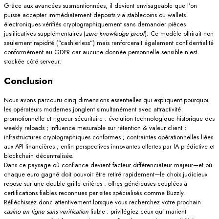
Grâce aux avancées susmentionnées, il devient envisageable que l’on
puisse accepter immédiatement deposits via stablecoins ou wallets
électroniques vérifiés cryptographiquement sans demander pièces
justificatives supplémentaires (
zero‐knowledge proof
). Ce modèle offrirait non
seulement rapidité (“cashierless”) mais renforcerait également confidentialité
conformément au GDPR car aucune donnée personnelle sensible n’est
stockée côté serveur.
Conclusion
Nous avons parcouru cinq dimensions essentielles qui expliquent pourquoi
les opérateurs modernes jonglent simultanément avec attractivité
promotionnelle et rigueur sécuritaire : évolution technologique historique des
weekly reloads ; influence mesurable sur rétention & valeur client ;
infrastructures cryptographiques conformes ; contraintes opérationnelles liées
aux API financières ; enfin perspectives innovantes offertes par IA prédictive et
blockchain décentralisée.
Dans ce paysage où confiance devient facteur différenciateur majeur—et où
chaque euro gagné doit pouvoir être retiré rapidement—le choix judicieux
repose sur une double grille critères : offres généreuses couplées à
certifications fiables reconnues par sites spécialisés comme Buzzly.
Réfléchissez donc attentivement lorsque vous recherchez votre prochain
casino en ligne sans verification
fiable : privilégiez ceux qui marient