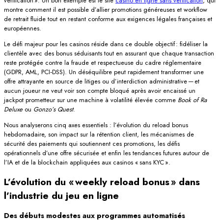
vérification ». Un bon exemple est le site
casino en ligne sans verification
, qui
montre comment il est possible d’allier promotions généreuses et workflow
de retrait fluide tout en restant conforme aux exigences légales françaises et
européennes.
Le défi majeur pour les casinos réside dans ce double objectif : fidéliser la
clientèle avec des bonus séduisants tout en assurant que chaque transaction
reste protégée contre la fraude et respectueuse du cadre réglementaire
(GDPR, AML, PCI‑DSS). Un déséquilibre peut rapidement transformer une
offre attrayante en source de litiges ou d’interdiction administrative — et
aucun joueur ne veut voir son compte bloqué après avoir encaissé un
jackpot prometteur sur une machine à volatilité élevée comme
Book of Ra
Deluxe
ou
Gonzo’s Quest
.
Nous analyserons cinq axes essentiels : l’évolution du reload bonus
hebdomadaire, son impact sur la rétention client, les mécanismes de
sécurité des paiements qui soutiennent ces promotions, les défis
opérationnels d’une offre sécurisée et enfin les tendances futures autour de
l’IA et de la blockchain appliquées aux casinos « sans KYC ».
L’évolution du « weekly reload bonus » dans
l’industrie du jeu en ligne
Des débuts modestes aux programmes automatisés