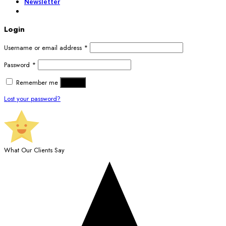
Newsletter
Login
Username or email address
*
Password
*
Remember me
Log in
Lost your password?
What Our Clients Say