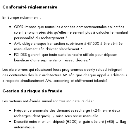
Conformité réglementaire
En Europe notamment :
GDPR impose que toutes les données comportementales collectées
soient anonymisées dès qu’elles ne servent plus à calculer le montant
personnalisé du rechargement.*
AML oblige chaque transaction supérieure à €7 500 à être vérifiée
manuellement afin d’éviter blanchiment.*
PCI‑DSS garantit que toute carte bancaire utilisée pour déposer
bénéficie d’une segmentation réseau dédiée.*
Les plateformes qui réussissent leurs programmes weekly reload intègrent
ces contraintes dès leur architecture API afin que chaque appel « addBonus
» respecte simultanément AML screening et chiffrement tokenisé.
Gestion du risque de fraude
Les moteurs anti‑fraude surveillent trois indicateurs clés :
Fréquence anormale des demandes recharge (<24h entre deux
recharges identiques) → mise sous revue manuelle.
Disparité entre montant déposé (€200) et gain déclaré (<€5) → flag
automatique.