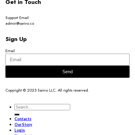
Get in Touch
Support Email:
admin@sarivo.co
Sign Up
Email
Send
Copyright © 2025 Sarivo LLC. All rights reserved.
Contacts
Our Story
Login