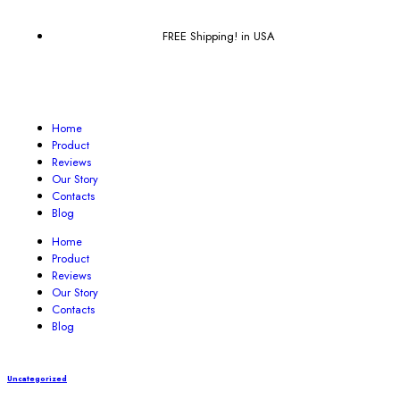
FREE Shipping! in USA
Home
Product
Reviews
Our Story
Contacts
Blog
Home
Product
Reviews
Our Story
Contacts
Blog
Uncategorized