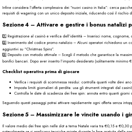
Infine considera l’offerta complessiva dei “nuovi casino in Italia”: cerca pacch
requisiti di wagering con un unico deposito iniziale, riducendo così il rischio di
Sezione 4 – Attivare e gestire i bonus natalizi 
1️⃣ Registrazione al casinò e verifica dell’identità – Inserisci nome, cognome, d
2️⃣ Inserimento del codice promo natalizio – Alcuni operatori richiedono un 
aggiuntivi su “Christmas Spins”.
3️⃣ Deposito con metodo ottimale – Scegli il metodo che garantisce la massima p
bonifici bancari. Dopo aver inserito l’importo desiderato (solitamente minimo
Checklist operativa prima di giocare
Verifica i requisiti di scommessa residui: controlla quanti volte devi anc
Imposta limiti giornalieri di perdita: usa gli strumenti integrati dal ca
Controlla le date di scadenza dei free spin: annota entro quanti giorni
Seguendo questi passaggi potrai attivare rapidamente ogni offerta senza intoppi a
Sezione 5 – Massimizzare le vincite usando i giri
Il valore medio dei free spin nelle slot a tema Natale varia tra €0,15 e €0,30 pe
notevolmente se si applicano tecniche mirate durante la fase gratuita della part