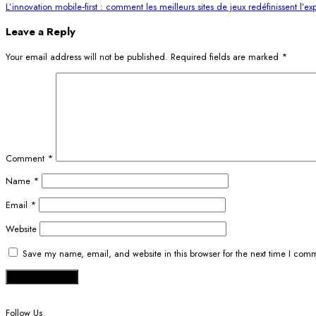
L’innovation mobile‑first : comment les meilleurs sites de jeux redéfinissent l’e
Leave a Reply
Your email address will not be published.
Required fields are marked
*
Comment
*
Name
*
Email
*
Website
Save my name, email, and website in this browser for the next time I com
Follow Us