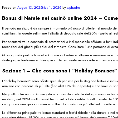
Posted on
August 13, 2025
May 1, 2026
by
wphadm
Bonus di Natale nei casinò online 2024 – Come t
Il periodo natalizio è da sempre il momento più ricco di offerte nel mondo del 
scintillanti. In queste settimane l’attività di deposito sale del 20 % rispetto al 
Per orientarsi tra le centinaia di promozioni è indispensabile affidarsi a fonti i
recensioni dei giochi più caldi del trimestre. Consultare il sito permette di evitar
Questa guida pratica ti mostrerà come individuare, attivare e massimizzare i bonu
strategie per trasformare i free spin in denaro reale senza cadere in errori com
Sezione 1 – Che cosa sono i “Holiday Bonuses”
I “holiday bonuses” sono offerte speciali pensate per la stagione festiva e inclu
arrivano con percentuali più alte (fino al 300 % del deposito) e con limiti di s
Negli ultimi tre anni si è osservata una crescita costante delle promozioni fes
natalizio; nel 2024 molti casinò hanno introdotto cashback settimanale del 10 %
conquistare una quota di mercato offrendo condizioni più allettanti rispetto ai p
La differenza principale tra bonus standard e festivi risiede nella durata e ne
wagering ridotto (15‑20x) ma con una scadenza più breve, tipicamente 7‑10 gior