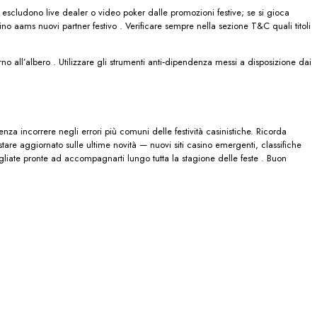
ri escludono live dealer o video poker dalle promozioni festive; se si gioca
sino aams nuovi partner festivo . Verificare sempre nella sezione T&C quali titoli
rno all’albero . Utilizzare gli strumenti anti‑dipendenza messi a disposizione dai
nza incorrere negli errori più comuni delle festività casinistiche. Ricorda
restare aggiornato sulle ultime novità — nuovi siti casino emergenti, classifiche
gliate pronte ad accompagnarti lungo tutta la stagione delle feste . Buon