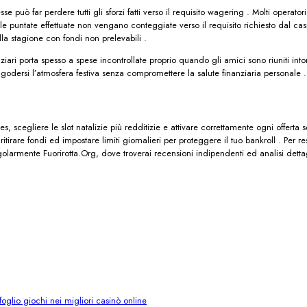
può far perdere tutti gli sforzi fatti verso il requisito wagering . Molti operato
 le puntate effettuate non vengano conteggiate verso il requisito richiesto dal ca
la stagione con fondi non prelevabili .
iari porta spesso a spese incontrollate proprio quando gli amici sono riuniti into
dersi l’atmosfera festiva senza compromettere la salute finanziaria personale .
scegliere le slot natalizie più redditizie e attivare correttamente ogni offerta se
ritirare fondi ed impostare limiti giornalieri per proteggere il tuo bankroll . Per 
golarmente Fuorirotta.Org, dove troverai recensioni indipendenti ed analisi detta
foglio giochi nei migliori casinò online