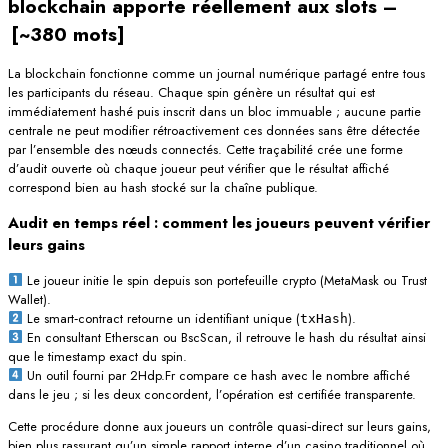
blockchain apporte réellement aux slots –
[~380 mots]
La blockchain fonctionne comme un journal numérique partagé entre tous
les participants du réseau. Chaque spin génère un résultat qui est
immédiatement hashé puis inscrit dans un bloc immuable ; aucune partie
centrale ne peut modifier rétroactivement ces données sans être détectée
par l’ensemble des nœuds connectés. Cette traçabilité crée une forme
d’audit ouverte où chaque joueur peut vérifier que le résultat affiché
correspond bien au hash stocké sur la chaîne publique.
Audit en temps réel : comment les joueurs peuvent vérifier
leurs gains
Le joueur initie le spin depuis son portefeuille crypto (MetaMask ou Trust
Wallet).
Le smart‑contract retourne un identifiant unique (
).
txHash
En consultant Etherscan ou BscScan, il retrouve le hash du résultat ainsi
que le timestamp exact du spin.
Un outil fourni par 2Hdp.Fr compare ce hash avec le nombre affiché
dans le jeu ; si les deux concordent, l’opération est certifiée transparente.
Cette procédure donne aux joueurs un contrôle quasi‑direct sur leurs gains,
bien plus rassurant qu’un simple rapport interne d’un casino traditionnel où