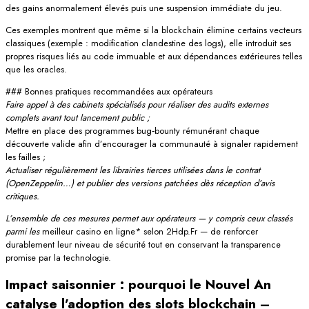
des gains anormalement élevés puis une suspension immédiate du jeu.
Ces exemples montrent que même si la blockchain élimine certains vecteurs
classiques (exemple : modification clandestine des logs), elle introduit ses
propres risques liés au code immuable et aux dépendances extérieures telles
que les oracles.
### Bonnes pratiques recommandées aux opérateurs
Faire appel à des cabinets spécialisés pour réaliser des audits externes
complets avant tout lancement public ;
Mettre en place des programmes bug‑bounty rémunérant chaque
découverte valide afin d’encourager la communauté à signaler rapidement
les failles ;
Actualiser régulièrement les librairies tierces utilisées dans le contrat
(OpenZeppelin…) et publier des versions patchées dès réception d’avis
critiques.
L’ensemble de ces mesures permet aux opérateurs — y compris ceux classés
parmi les
meilleur casino en ligne* selon 2Hdp.Fr — de renforcer
durablement leur niveau de sécurité tout en conservant la transparence
promise par la technologie.
Impact saisonnier : pourquoi le Nouvel An
catalyse l’adoption des slots blockchain –