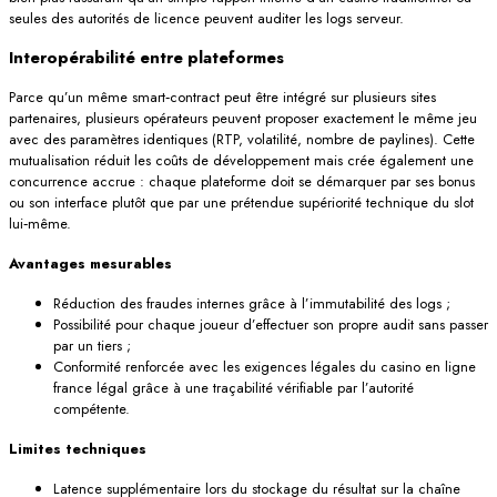
seules des autorités de licence peuvent auditer les logs serveur.
Interopérabilité entre plateformes
Parce qu’un même smart‑contract peut être intégré sur plusieurs sites
partenaires, plusieurs opérateurs peuvent proposer exactement le même jeu
avec des paramètres identiques (RTP, volatilité, nombre de paylines). Cette
mutualisation réduit les coûts de développement mais crée également une
concurrence accrue : chaque plateforme doit se démarquer par ses bonus
ou son interface plutôt que par une prétendue supériorité technique du slot
lui‑même.
Avantages mesurables
Réduction des fraudes internes grâce à l’immutabilité des logs ;
Possibilité pour chaque joueur d’effectuer son propre audit sans passer
par un tiers ;
Conformité renforcée avec les exigences légales du casino en ligne
france légal grâce à une traçabilité vérifiable par l’autorité
compétente.
Limites techniques
Latence supplémentaire lors du stockage du résultat sur la chaîne