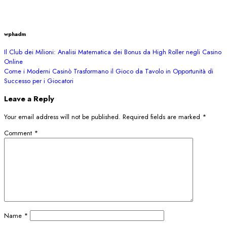
wphadm
Il Club dei Milioni: Analisi Matematica dei Bonus da High Roller negli Casino
Online
Come i Moderni Casinò Trasformano il Gioco da Tavolo in Opportunità di
Successo per i Giocatori
Leave a Reply
Your email address will not be published.
Required fields are marked
*
Comment
*
Name
*