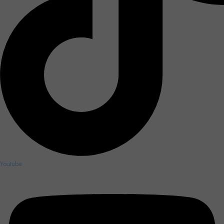
Youtube