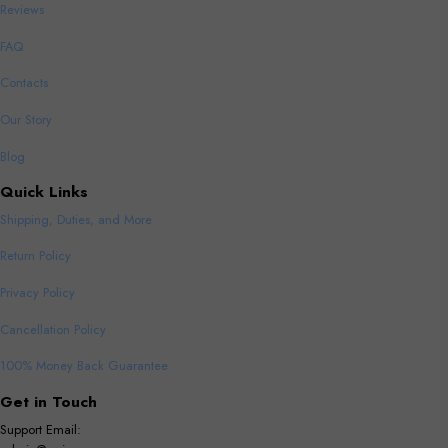
Reviews
FAQ
Contacts
Our Story
Blog
Quick Links
Shipping, Duties, and More
Return Policy
Privacy Policy
Cancellation Policy
100% Money Back Guarantee
Get in Touch
Support Email: