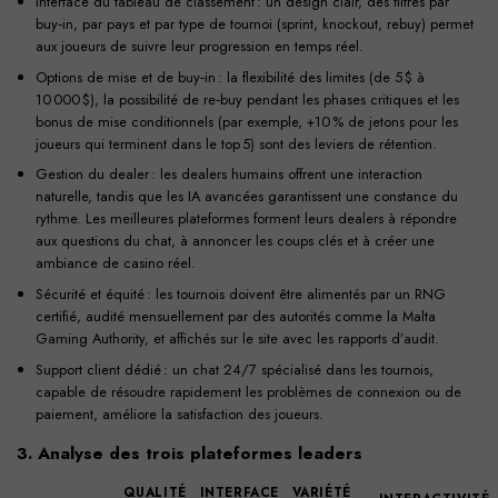
Interface du tableau de classement : un design clair, des filtres par
buy‑in, par pays et par type de tournoi (sprint, knockout, rebuy) permet
aux joueurs de suivre leur progression en temps réel.
Options de mise et de buy‑in : la flexibilité des limites (de 5 $ à
10 000 $), la possibilité de re‑buy pendant les phases critiques et les
bonus de mise conditionnels (par exemple, +10 % de jetons pour les
joueurs qui terminent dans le top 5) sont des leviers de rétention.
Gestion du dealer : les dealers humains offrent une interaction
naturelle, tandis que les IA avancées garantissent une constance du
rythme. Les meilleures plateformes forment leurs dealers à répondre
aux questions du chat, à annoncer les coups clés et à créer une
ambiance de casino réel.
Sécurité et équité : les tournois doivent être alimentés par un RNG
certifié, audité mensuellement par des autorités comme la Malta
Gaming Authority, et affichés sur le site avec les rapports d’audit.
Support client dédié : un chat 24/7 spécialisé dans les tournois,
capable de résoudre rapidement les problèmes de connexion ou de
paiement, améliore la satisfaction des joueurs.
3. Analyse des trois plateformes leaders
QUALITÉ
INTERFACE
VARIÉTÉ