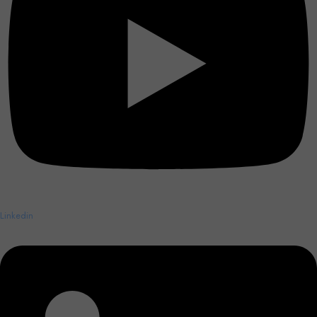
Linkedin