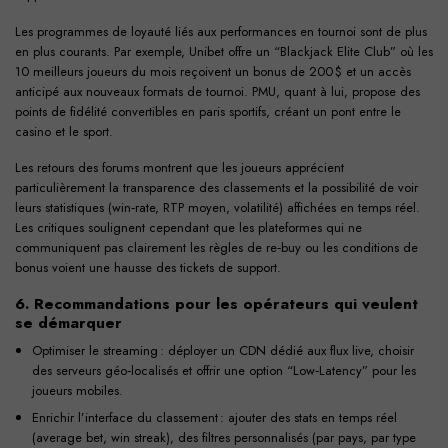
Les programmes de loyauté liés aux performances en tournoi sont de plus
en plus courants. Par exemple, Unibet offre un “Blackjack Elite Club” où les
10 meilleurs joueurs du mois reçoivent un bonus de 200 $ et un accès
anticipé aux nouveaux formats de tournoi. PMU, quant à lui, propose des
points de fidélité convertibles en paris sportifs, créant un pont entre le
casino et le sport.
Les retours des forums montrent que les joueurs apprécient
particulièrement la transparence des classements et la possibilité de voir
leurs statistiques (win‑rate, RTP moyen, volatilité) affichées en temps réel.
Les critiques soulignent cependant que les plateformes qui ne
communiquent pas clairement les règles de re‑buy ou les conditions de
bonus voient une hausse des tickets de support.
6. Recommandations pour les opérateurs qui veulent
se démarquer
Optimiser le streaming : déployer un CDN dédié aux flux live, choisir
des serveurs géo‑localisés et offrir une option “Low‑Latency” pour les
joueurs mobiles.
Enrichir l’interface du classement : ajouter des stats en temps réel
(average bet, win streak), des filtres personnalisés (par pays, par type