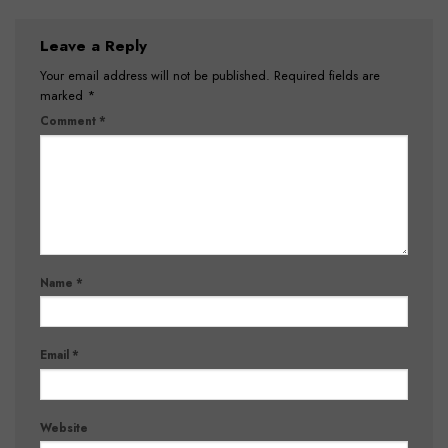
Leave a Reply
Your email address will not be published.
Required fields are
marked
*
Comment
*
Name
*
Email
*
Website