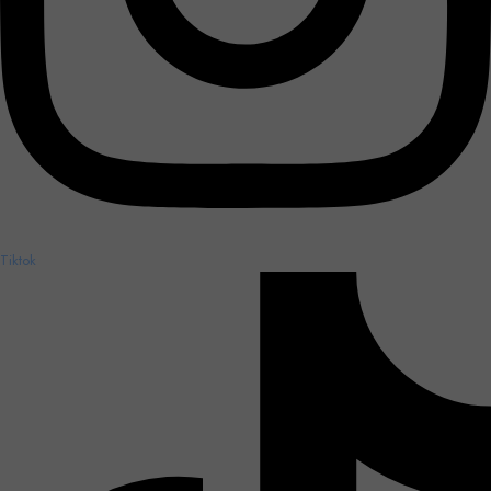
Tiktok